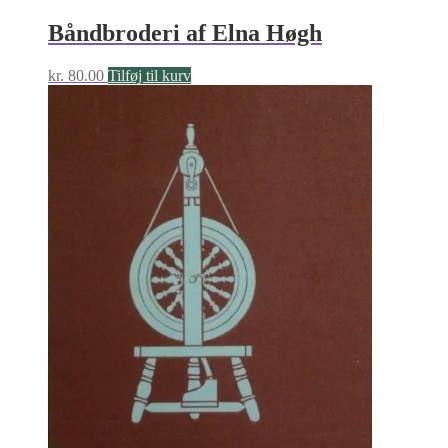
Båndbroderi af Elna Høgh
kr.
80.00
Tilføj til kurv