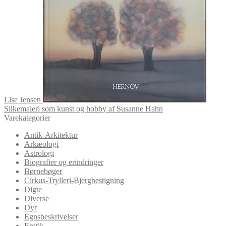
Lise Jensen
Silkemaleri som kunst og hobby af Susanne Hahn
Varekategorier
Antik-Arkitektur
Arkæologi
Astrologi
Biografier og erindringer
Børnebøger
Cirkus-Trylleri-Bjergbestigning
Digte
Diverse
Dyr
Egnsbeskrivelser
Erotik