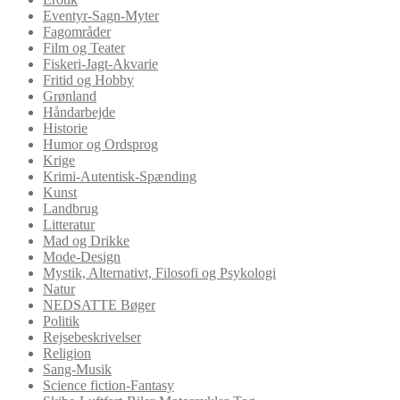
Eventyr-Sagn-Myter
Fagområder
Film og Teater
Fiskeri-Jagt-Akvarie
Fritid og Hobby
Grønland
Håndarbejde
Historie
Humor og Ordsprog
Krige
Krimi-Autentisk-Spænding
Kunst
Landbrug
Litteratur
Mad og Drikke
Mode-Design
Mystik, Alternativt, Filosofi og Psykologi
Natur
NEDSATTE Bøger
Politik
Rejsebeskrivelser
Religion
Sang-Musik
Science fiction-Fantasy