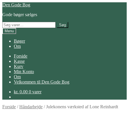
Spring
Spring
Den Gode Bog
til
til
Gode bøger sælges
navigation
indhold
Søg
Søg
efter:
Menu
Bøger
Om
Forside
Kasse
Kurv
Min Konto
Om
Velkommen til Den Gode Bog
kr.
0.00
0 varer
Forside
/
Håndarbejde
/
Julekonens værksted af Lone Reinhardt