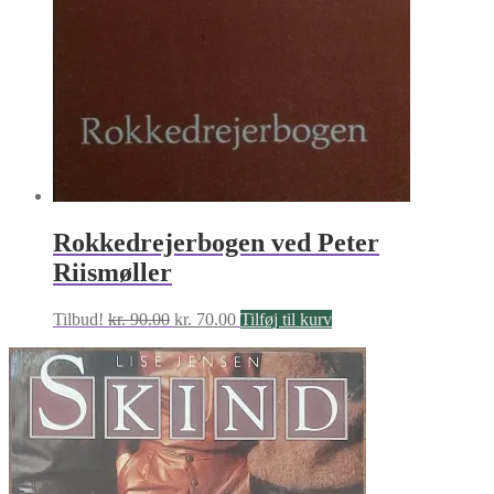
Rokkedrejerbogen ved Peter
Riismøller
Den
Den
Tilbud!
kr.
90.00
kr.
70.00
Tilføj til kurv
oprindelige
aktuelle
pris
pris
var:
er:
kr. 90.00.
kr. 70.00.