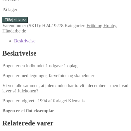
På lager
Julekonens
Tilføj til kurv
værksted
Varenummer (SKU):
H24-19278
Kategorier:
Fritid og Hobby
,
af
Håndarbejde
Lone
Reinhardt
Beskrivelse
antal
Beskrivelse
Bogen er en indbundet 1.udgave 1.oplag
Bogen er med tegninger, farvefotos og skabeloner
Vi ved alle sammen, at julemanden har travlt i december – men hvad
laver så Julekonen?
Bogen er udgivet i 1994 af forlaget Klematis
Bogen er et flot eksemplar
Relaterede varer