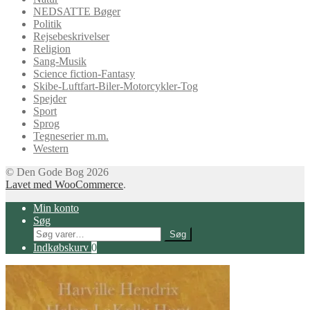
NEDSATTE Bøger
Politik
Rejsebeskrivelser
Religion
Sang-Musik
Science fiction-Fantasy
Skibe-Luftfart-Biler-Motorcykler-Tog
Spejder
Sport
Sprog
Tegneserier m.m.
Western
© Den Gode Bog 2026
Lavet med WooCommerce
.
Min konto
Søg
Søg
Søg
efter:
Indkøbskurv
0