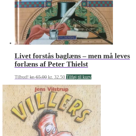
Livet forstås baglæns – men må leves
forlæns af Peter Thielst
Den
Den
Tilbud!
kr.
65.00
kr.
32.50
Tilføj til kurv
oprindelige
aktuelle
pris
pris
var:
er:
kr. 65.00.
kr. 32.50.