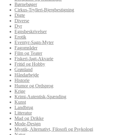
Børnebøger
Cirkus-Trylleri-Bjergbestigning
Digte
Diverse
Dyr
Egnsbeskrivelser
Erotik
Eventyr-Sagn-Myter
Fagområder
Film og Teater
Fiskeri-Jagt-Akvarie
Fritid og Hobby
Grønland
Håndarbejde
Historie
Humor og Ordsprog
Krige
Krimi-Autentisk-Spænding
Kunst
Landbrug
Litteratur
Mad og Drikke
Mode-Design
Mystik, Alternativt, Filosofi og Psykologi
Natur