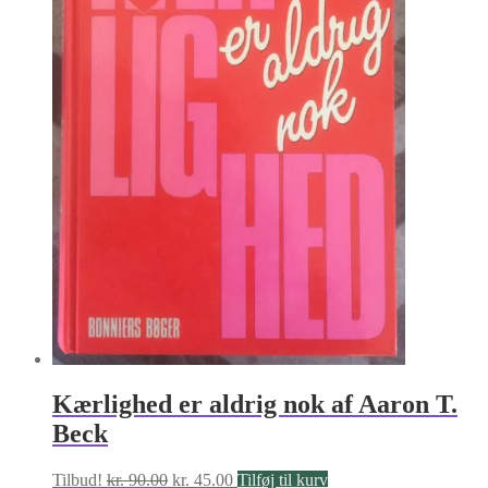
Kærlighed er aldrig nok af Aaron T.
Beck
Den
Den
Tilbud!
kr.
90.00
kr.
45.00
Tilføj til kurv