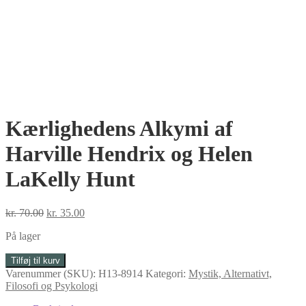
Kærlighedens Alkymi af
Harville Hendrix og Helen
LaKelly Hunt
Den
Den
kr.
70.00
kr.
35.00
oprindelige
aktuelle
På lager
pris
pris
var:
er:
Kærlighedens
Tilføj til kurv
kr. 70.00.
kr. 35.00.
Alkymi
Varenummer (SKU):
H13-8914
Kategori:
Mystik, Alternativt,
af
Filosofi og Psykologi
Harville