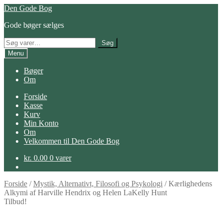
Spring
Spring
Den Gode Bog
til
til
Gode bøger sælges
navigation
indhold
Søg
Søg
efter:
Menu
Bøger
Om
Forside
Kasse
Kurv
Min Konto
Om
Velkommen til Den Gode Bog
kr.
0.00
0 varer
Forside
/
Mystik, Alternativt, Filosofi og Psykologi
/
Kærlighedens
Alkymi af Harville Hendrix og Helen LaKelly Hunt
Tilbud!