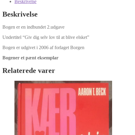
Hendrix
Beskrivelse
og
Helen
Beskrivelse
LaKelly
Hunt
Bogen er en indbundet 2.udgave
antal
Undertitel “Giv dig selv lov til at blive elsket”
Bogen er udgivet i 2006 af forlaget Borgen
Bogener et pænt eksemplar
Relaterede varer