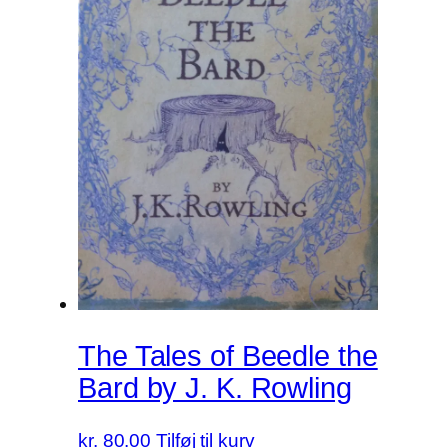
The Tales of Beedle the
Bard by J. K. Rowling
kr.
80.00
Tilføj til kurv