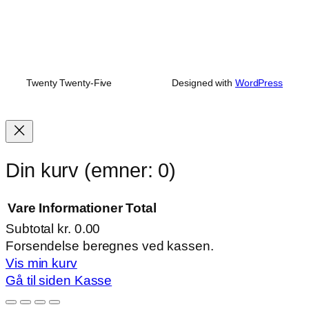
Twenty Twenty-Five
Designed with
WordPress
Din kurv
(emner: 0)
Vare
Informationer
Total
Subtotal
kr. 0.00
Varer
Forsendelse beregnes ved kassen.
Vis min kurv
i
Gå til siden Kasse
indkøbskurv