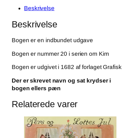
gavmilde
Beskrivelse
tyv
af
Beskrivelse
Jens
K.
Bogen er en indbundet udgave
Holm
antal
Bogen er nummer 20 i serien om Kim
Bogen er udgivet i 1682 af forlaget Grafisk
Der er skrevet navn og sat krydser i
bogen ellers pæn
Relaterede varer