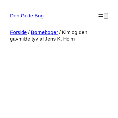
Spring
til
Den Gode Bog
indhold
Forside
/
Børnebøger
/ Kim og den
gavmilde tyv af Jens K. Holm