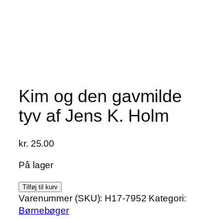
Kim og den gavmilde
tyv af Jens K. Holm
kr.
25.00
På lager
Kim
Tilføj til kurv
og
Varenummer (SKU):
H17-7952
Kategori:
den
Børnebøger