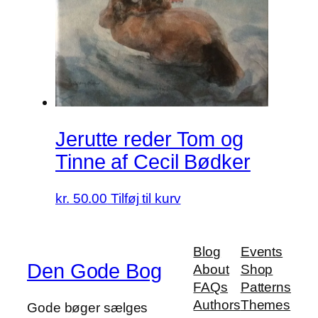
Jerutte reder Tom og
Tinne af Cecil Bødker
kr.
50.00
Tilføj til kurv
Blog
Events
Den Gode Bog
About
Shop
FAQs
Patterns
Authors
Themes
Gode bøger sælges