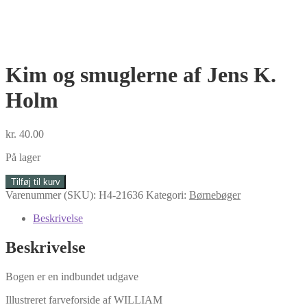
Kim og smuglerne af Jens K.
Holm
kr.
40.00
På lager
Kim
Tilføj til kurv
og
Varenummer (SKU):
H4-21636
Kategori:
Børnebøger
smuglerne
af
Beskrivelse
Jens
K.
Beskrivelse
Holm
antal
Bogen er en indbundet udgave
Illustreret farveforside af WILLIAM