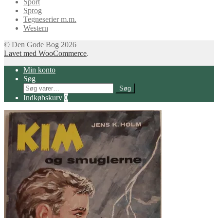
Sport
Sprog
Tegneserier m.m.
Western
© Den Gode Bog 2026
Lavet med WooCommerce
.
Min konto
Søg
Søg
Søg
efter:
Indkøbskurv
0