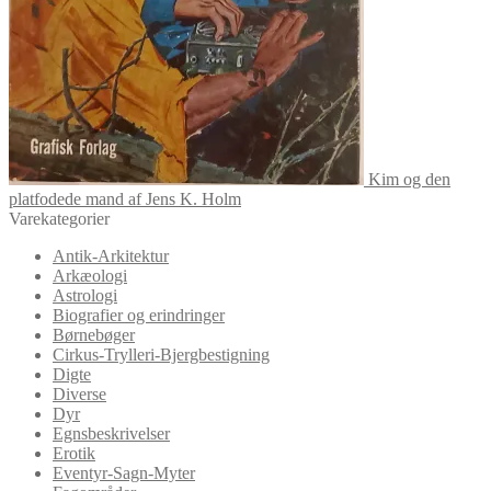
Kim og den
platfodede mand af Jens K. Holm
Varekategorier
Antik-Arkitektur
Arkæologi
Astrologi
Biografier og erindringer
Børnebøger
Cirkus-Trylleri-Bjergbestigning
Digte
Diverse
Dyr
Egnsbeskrivelser
Erotik
Eventyr-Sagn-Myter