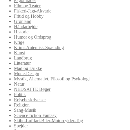
Fagområder
Film og Teater
Fiskeri-Jagt-Akvarie
Fritid og Hobby
Grønland
Håndarbejde
Historie
Humor og Ordsprog
Krige
Krimi-Autentisk-Spænding
Kunst
Landbrug
Litteratur
Mad og Drikke
Mode-Design
Mystik, Alternativt, Filosofi og Psykologi
Natur
NEDSATTE Bøger
Politik
Rejsebeskrivelser
Religion
Sang-Musik
Science fiction-Fantasy
Skibe-Luftfart-Biler-Motorcykler-Tog
Spejder