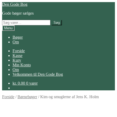
Spring
Spring
Den Gode Bog
til
til
Gode bøger sælges
navigation
indhold
Søg
Søg
efter:
Menu
Bøger
Om
Forside
Kasse
Kurv
Min Konto
Om
Velkommen til Den Gode Bog
kr.
0.00
0 varer
Forside
/
Børnebøger
/
Kim og smuglerne af Jens K. Holm