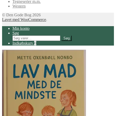
Tegneserier m.m.
Western
© Den Gode Bog 2026
Lavet med WooCommerce
.
Min konto
Søg
Søg
Søg
efter:
Indkøbskurv
0