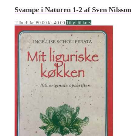
Svampe i Naturen 1-2 af Sven Nilsson
Den
Den
Tilbud!
kr.
80.00
kr.
40.00
Tilføj til kurv
oprindelige
aktuelle
pris
pris
var:
er:
kr. 80.00.
kr. 40.00.