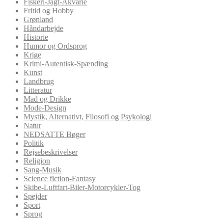
Fiskeri-Jagt-Akvarie
Fritid og Hobby
Grønland
Håndarbejde
Historie
Humor og Ordsprog
Krige
Krimi-Autentisk-Spænding
Kunst
Landbrug
Litteratur
Mad og Drikke
Mode-Design
Mystik, Alternativt, Filosofi og Psykologi
Natur
NEDSATTE Bøger
Politik
Rejsebeskrivelser
Religion
Sang-Musik
Science fiction-Fantasy
Skibe-Luftfart-Biler-Motorcykler-Tog
Spejder
Sport
Sprog