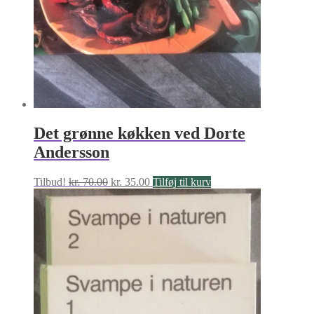
Det grønne køkken ved Dorte
Andersson
Den
Den
Tilbud!
kr.
70.00
kr.
35.00
Tilføj til kurv
oprindelige
aktuelle
pris
pris
var:
er:
kr. 70.00.
kr. 35.00.