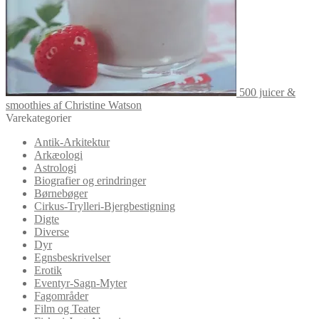
500 juicer &
smoothies af Christine Watson
Varekategorier
Antik-Arkitektur
Arkæologi
Astrologi
Biografier og erindringer
Børnebøger
Cirkus-Trylleri-Bjergbestigning
Digte
Diverse
Dyr
Egnsbeskrivelser
Erotik
Eventyr-Sagn-Myter
Fagområder
Film og Teater