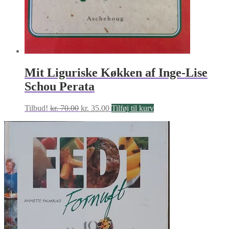
Mit Liguriske Køkken af Inge-Lise
Schou Perata
Den
Den
Tilbud!
kr.
70.00
kr.
35.00
Tilføj til kurv
oprindelige
aktuelle
pris
pris
var:
er:
kr. 70.00.
kr. 35.00.