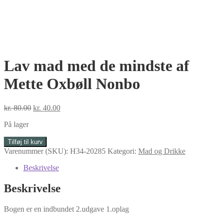
Lav mad med de mindste af
Mette Oxbøll Nonbo
Den
Den
kr.
80.00
kr.
40.00
oprindelige
aktuelle
På lager
pris
pris
var:
er:
Lav
Tilføj til kurv
kr. 80.00.
kr. 40.00.
mad
Varenummer (SKU):
H34-20285
Kategori:
Mad og Drikke
med
de
Beskrivelse
mindste
af
Beskrivelse
Mette
Oxbøll
Bogen er en indbundet 2.udgave 1.oplag
Nonbo