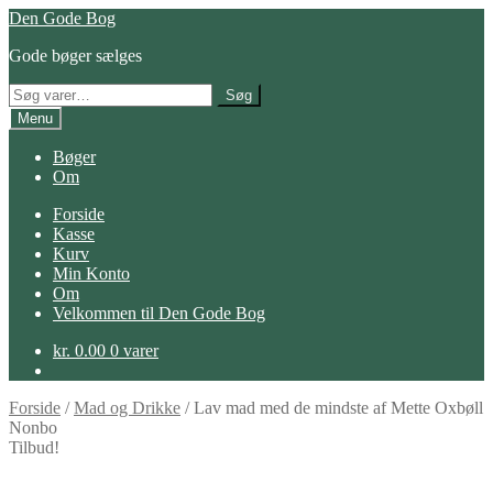
Spring
Spring
Den Gode Bog
til
til
Gode bøger sælges
navigation
indhold
Søg
Søg
efter:
Menu
Bøger
Om
Forside
Kasse
Kurv
Min Konto
Om
Velkommen til Den Gode Bog
kr.
0.00
0 varer
Forside
/
Mad og Drikke
/
Lav mad med de mindste af Mette Oxbøll
Nonbo
Tilbud!