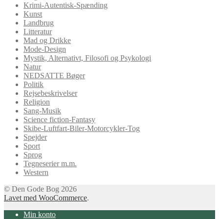
Krimi-Autentisk-Spænding
Kunst
Landbrug
Litteratur
Mad og Drikke
Mode-Design
Mystik, Alternativt, Filosofi og Psykologi
Natur
NEDSATTE Bøger
Politik
Rejsebeskrivelser
Religion
Sang-Musik
Science fiction-Fantasy
Skibe-Luftfart-Biler-Motorcykler-Tog
Spejder
Sport
Sprog
Tegneserier m.m.
Western
© Den Gode Bog 2026
Lavet med WooCommerce
.
Min konto