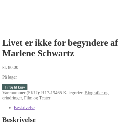
Livet er ikke for begyndere af
Marlene Schwartz
kr.
80.00
På lager
Livet
Tilføj til kurv
er
Varenummer (SKU):
H17-19465
Kategorier:
Biografier og
ikke
erindringer
,
Film og Teater
for
begyndere
Beskrivelse
af
Marlene
Beskrivelse
Schwartz
antal