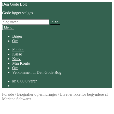
Spring
Spring
Den Gode Bog
til
til
Gode bøger sælges
navigation
indhold
Søg
Søg
efter:
Menu
Bøger
Om
Forside
Kasse
Kurv
Min Konto
Om
Velkommen til Den Gode Bog
kr.
0.00
0 varer
Forside
/
Biografier og erindringer
/
Livet er ikke for begyndere af
Marlene Schwartz