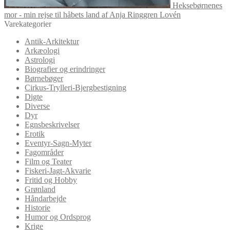
Heksebørnenes
mor - min rejse til håbets land af Anja Ringgren Lovén
Varekategorier
Antik-Arkitektur
Arkæologi
Astrologi
Biografier og erindringer
Børnebøger
Cirkus-Trylleri-Bjergbestigning
Digte
Diverse
Dyr
Egnsbeskrivelser
Erotik
Eventyr-Sagn-Myter
Fagområder
Film og Teater
Fiskeri-Jagt-Akvarie
Fritid og Hobby
Grønland
Håndarbejde
Historie
Humor og Ordsprog
Krige