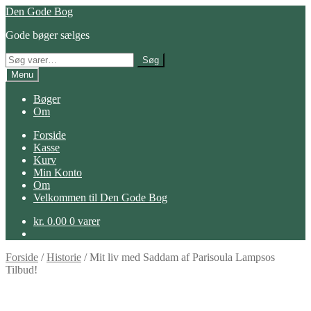
Spring
Spring
Den Gode Bog
til
til
Gode bøger sælges
navigation
indhold
Søg
Søg
efter:
Menu
Bøger
Om
Forside
Kasse
Kurv
Min Konto
Om
Velkommen til Den Gode Bog
kr.
0.00
0 varer
Forside
/
Historie
/
Mit liv med Saddam af Parisoula Lampsos
Tilbud!