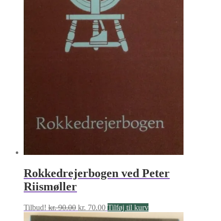
Rokkedrejerbogen ved Peter
Riismøller
Den
Den
Tilbud!
kr.
90.00
kr.
70.00
Tilføj til kurv
oprindelige
aktuelle