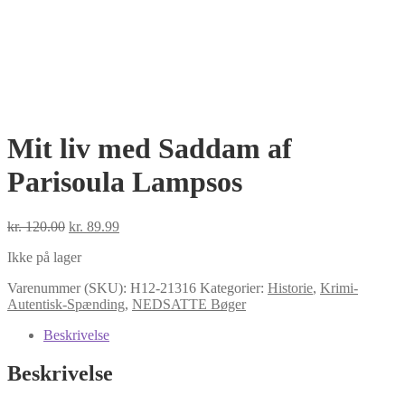
Mit liv med Saddam af
Parisoula Lampsos
Den
Den
kr.
120.00
kr.
89.99
oprindelige
aktuelle
Ikke på lager
pris
pris
var:
er:
Varenummer (SKU):
H12-21316
Kategorier:
Historie
,
Krimi-
kr. 120.00.
kr. 89.99.
Autentisk-Spænding
,
NEDSATTE Bøger
Beskrivelse
Beskrivelse