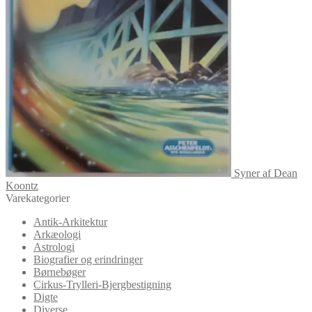
Syner af Dean
Koontz
Varekategorier
Antik-Arkitektur
Arkæologi
Astrologi
Biografier og erindringer
Børnebøger
Cirkus-Trylleri-Bjergbestigning
Digte
Diverse