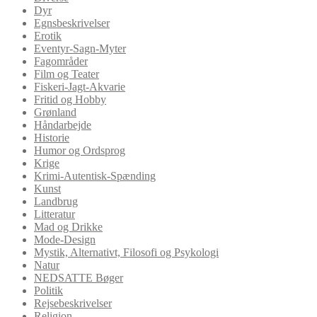
Dyr
Egnsbeskrivelser
Erotik
Eventyr-Sagn-Myter
Fagområder
Film og Teater
Fiskeri-Jagt-Akvarie
Fritid og Hobby
Grønland
Håndarbejde
Historie
Humor og Ordsprog
Krige
Krimi-Autentisk-Spænding
Kunst
Landbrug
Litteratur
Mad og Drikke
Mode-Design
Mystik, Alternativt, Filosofi og Psykologi
Natur
NEDSATTE Bøger
Politik
Rejsebeskrivelser
Religion