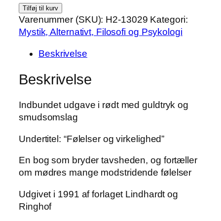
Myten
Tilføj til kurv
om
Varenummer (SKU):
H2-13029
Kategori:
den
Mystik, Alternativt, Filosofi og Psykologi
dårlige
Beskrivelse
mor
af
Beskrivelse
Jane
Swigart
Indbundet udgave i rødt med guldtryk og
antal
smudsomslag
Undertitel: “Følelser og virkelighed”
En bog som bryder tavsheden, og fortæller
om mødres mange modstridende følelser
Udgivet i 1991 af forlaget Lindhardt og
Ringhof