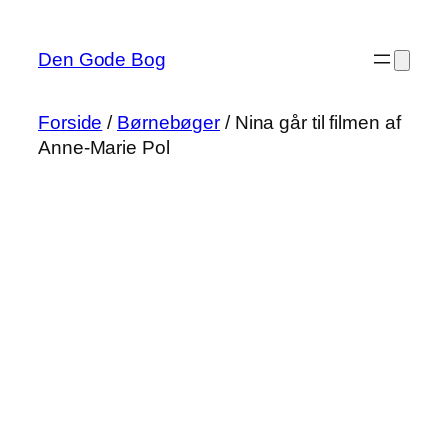
Spring
til
Den Gode Bog
indhold
Forside
/
Børnebøger
/ Nina går til filmen af
Anne-Marie Pol