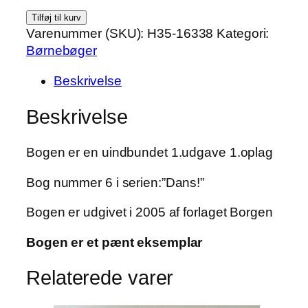
Nina
Tilføj til kurv
går
Varenummer (SKU):
H35-16338
Kategori:
til
Børnebøger
filmen
Beskrivelse
af
Anne-
Beskrivelse
Marie
Pol
Bogen er en uindbundet 1.udgave 1.oplag
antal
Bog nummer 6 i serien:”Dans!”
Bogen er udgivet i 2005 af forlaget Borgen
Bogen er et pænt eksemplar
Relaterede varer