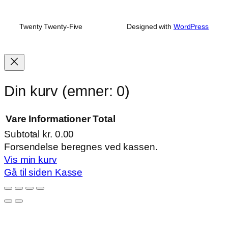
Twenty Twenty-Five
Designed with
WordPress
Din kurv
(emner: 0)
Vare
Informationer
Total
Subtotal
kr. 0.00
Varer
Forsendelse beregnes ved kassen.
Vis min kurv
i
Gå til siden Kasse
indkøbskurv