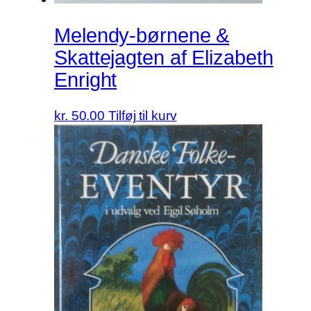
Melendy-børnene &
Skattejagten af Elizabeth
Enright
kr.
50.00
Tilføj til kurv