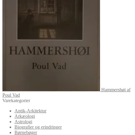
Hammershøi af
Poul Vad
Varekategorier
Antik-Arkitektur
Arkæologi
Astrologi
Biografier og erindringer
Børnebøger