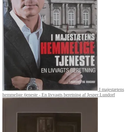
I majestætens
hemmelige tjeneste - En livvagts beretning af Jesper Lundorf