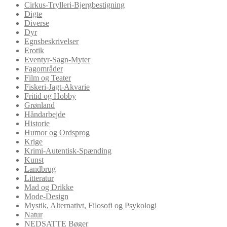
Cirkus-Trylleri-Bjergbestigning
Digte
Diverse
Dyr
Egnsbeskrivelser
Erotik
Eventyr-Sagn-Myter
Fagområder
Film og Teater
Fiskeri-Jagt-Akvarie
Fritid og Hobby
Grønland
Håndarbejde
Historie
Humor og Ordsprog
Krige
Krimi-Autentisk-Spænding
Kunst
Landbrug
Litteratur
Mad og Drikke
Mode-Design
Mystik, Alternativt, Filosofi og Psykologi
Natur
NEDSATTE Bøger