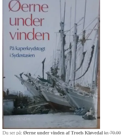
Den
Du ser på:
Øerne under vinden af Troels Kløvedal
kr.
70.00