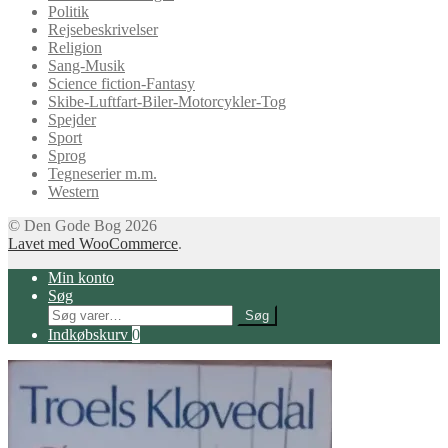
Politik
Rejsebeskrivelser
Religion
Sang-Musik
Science fiction-Fantasy
Skibe-Luftfart-Biler-Motorcykler-Tog
Spejder
Sport
Sprog
Tegneserier m.m.
Western
© Den Gode Bog 2026
Lavet med WooCommerce
.
Min konto
Søg
Søg
Søg
efter:
Indkøbskurv
0