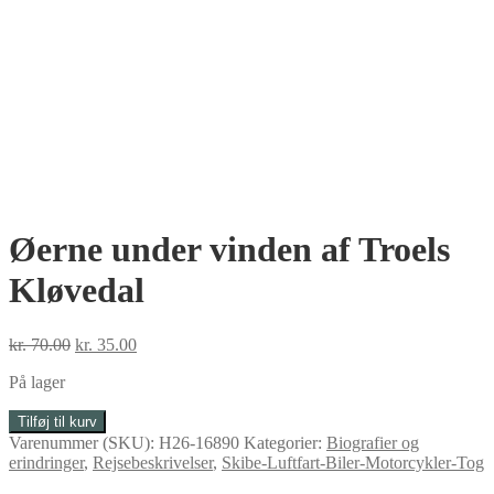
Øerne under vinden af Troels
Kløvedal
Den
Den
kr.
70.00
kr.
35.00
oprindelige
aktuelle
På lager
pris
pris
var:
er:
Øerne
Tilføj til kurv
kr. 70.00.
kr. 35.00.
under
Varenummer (SKU):
H26-16890
Kategorier:
Biografier og
vinden
erindringer
,
Rejsebeskrivelser
,
Skibe-Luftfart-Biler-Motorcykler-Tog
af