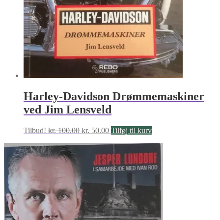
Harley-Davidson Drømmemaskiner
ved Jim Lensveld
Den
Den
Tilbud!
kr.
100.00
kr.
50.00
Tilføj til kurv
oprindelige
aktuelle
pris
pris
var:
er:
kr. 100.00.
kr. 50.00.