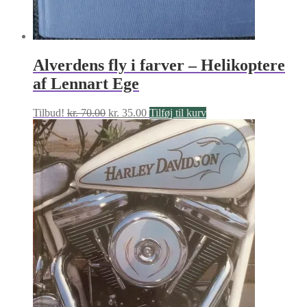
Alverdens fly i farver – Helikoptere
af Lennart Ege
Den
Den
Tilbud!
kr.
70.00
kr.
35.00
Tilføj til kurv
oprindelige
aktuelle
pris
pris
var:
er:
kr. 70.00.
kr. 35.00.