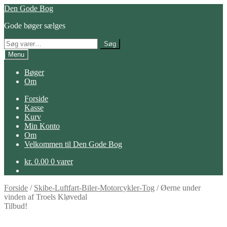
Spring
Spring
Den Gode Bog
til
til
Gode bøger sælges
navigation
indhold
Søg
Søg
efter:
Menu
Bøger
Om
Forside
Kasse
Kurv
Min Konto
Om
Velkommen til Den Gode Bog
kr.
0.00
0 varer
Forside
/
Skibe-Luftfart-Biler-Motorcykler-Tog
/
Øerne under
vinden af Troels Kløvedal
Tilbud!