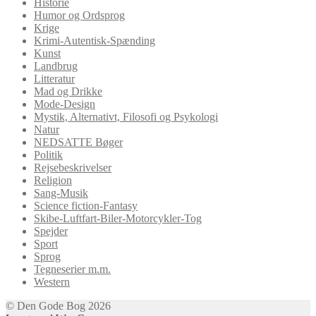
Historie
Humor og Ordsprog
Krige
Krimi-Autentisk-Spænding
Kunst
Landbrug
Litteratur
Mad og Drikke
Mode-Design
Mystik, Alternativt, Filosofi og Psykologi
Natur
NEDSATTE Bøger
Politik
Rejsebeskrivelser
Religion
Sang-Musik
Science fiction-Fantasy
Skibe-Luftfart-Biler-Motorcykler-Tog
Spejder
Sport
Sprog
Tegneserier m.m.
Western
© Den Gode Bog 2026