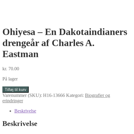
Ohiyesa – En Dakotaindianers
drengeår af Charles A.
Eastman
kr.
70.00
På lager
Ohiyesa
Tilføj til kurv
-
Varenummer (SKU):
H16-13666
Kategori:
Biografier og
En
erindringer
Dakotaindianers
drengeår
Beskrivelse
af
Charles
Beskrivelse
A.
Eastman