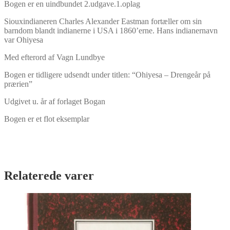
Bogen er en uindbundet 2.udgave.1.oplag
antal
Siouxindianeren Charles Alexander Eastman fortæller om sin
barndom blandt indianerne i USA i 1860’erne. Hans indianernavn
var Ohiyesa
Med efterord af Vagn Lundbye
Bogen er tidligere udsendt under titlen: “Ohiyesa – Drengeår på
prærien”
Udgivet u. år af forlaget Bogan
Bogen er et flot eksemplar
Relaterede varer