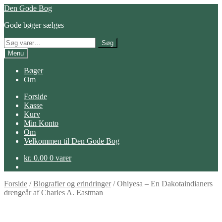
Spring
Spring
Den Gode Bog
til
til
Gode bøger sælges
navigation
indhold
Søg
Søg
efter:
Menu
Bøger
Om
Forside
Kasse
Kurv
Min Konto
Om
Velkommen til Den Gode Bog
kr.
0.00
0 varer
Forside
/
Biografier og erindringer
/
Ohiyesa – En Dakotaindianers
drengeår af Charles A. Eastman