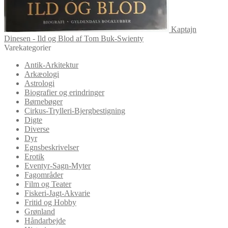
Kaptajn
Dinesen - Ild og Blod af Tom Buk-Swienty
Varekategorier
Antik-Arkitektur
Arkæologi
Astrologi
Biografier og erindringer
Børnebøger
Cirkus-Trylleri-Bjergbestigning
Digte
Diverse
Dyr
Egnsbeskrivelser
Erotik
Eventyr-Sagn-Myter
Fagområder
Film og Teater
Fiskeri-Jagt-Akvarie
Fritid og Hobby
Grønland
Håndarbejde