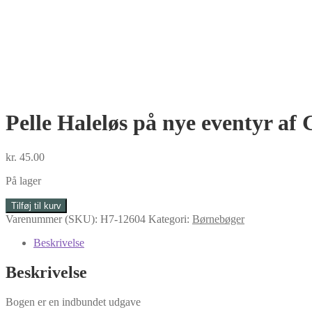
Pelle Haleløs på nye eventyr af
kr.
45.00
På lager
Pelle
Tilføj til kurv
Haleløs
Varenummer (SKU):
H7-12604
Kategori:
Børnebøger
på
nye
Beskrivelse
eventyr
af
Beskrivelse
Gösta
Knutsson
Bogen er en indbundet udgave
antal