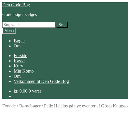
Spring
Spring
Den Gode Bog
til
til
Gode bøger sælges
navigation
indhold
Søg
Søg
efter:
Menu
Bøger
Om
Forside
Kasse
Kurv
Min Konto
Om
Velkommen til Den Gode Bog
kr.
0.00
0 varer
Forside
/
Børnebøger
/
Pelle Haleløs på nye eventyr af Gösta Knutss