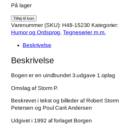
På lager
Peter
Tilføj til kurv
og
Varenummer (SKU):
H48-15230
Kategorier:
Ping
Humor og Ordsprog
,
Tegneserier m.m.
og
Beskrivelse
den
kinesiske
Beskrivelse
stok
af
Bogen er en uindbundet 3.udgave 1.oplag
Robert
Storm
Omslag af Storm P.
Petersen
antal
Beskrevet i tekst og billeder af Robert Storm
Petersen og Poul Carit Andersen
Udgivet i 1992 af forlaget Borgen