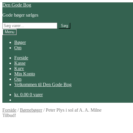
Spring
Spring
Den Gode Bog
til
til
Gode bøger sælges
navigation
indhold
Søg
Søg
efter:
Menu
Bøger
Om
Forside
Kasse
Kurv
Min Konto
Om
Velkommen til Den Gode Bog
kr.
0.00
0 varer
Forside
/
Børnebøger
/
Peter Plys i sol af A. A. Milne
Tilbud!