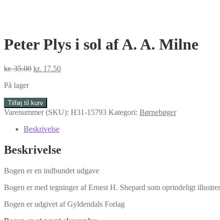
Peter Plys i sol af A. A. Milne
Den
Den
kr.
35.00
kr.
17.50
oprindelige
aktuelle
På lager
pris
pris
var:
er:
Peter
Tilføj til kurv
kr. 35.00.
kr. 17.50.
Plys
Varenummer (SKU):
H31-15793
Kategori:
Børnebøger
i
sol
Beskrivelse
af
A.
Beskrivelse
A.
Milne
Bogen er en indbundet udgave
antal
Bogen er med tegninger af Ernest H. Shepard som oprindeligt illustre
Bogen er udgivet af Gyldendals Forlag