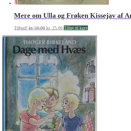
Mere om Ulla og Frøken Kissejav af A
Den
Den
Tilbud!
kr.
50.00
kr.
25.00
Tilføj til kurv
oprindelige
aktuelle
pris
pris
var:
er:
kr. 50.00.
kr. 25.00.