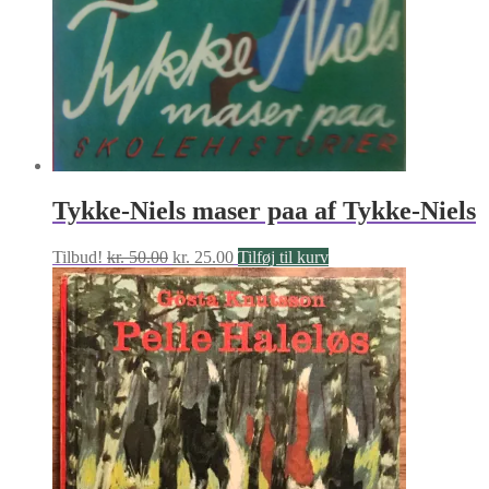
Tykke-Niels maser paa af Tykke-Niels
Den
Den
Tilbud!
kr.
50.00
kr.
25.00
Tilføj til kurv
oprindelige
aktuelle
pris
pris
var:
er:
kr. 50.00.
kr. 25.00.