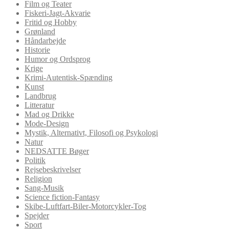
Film og Teater
Fiskeri-Jagt-Akvarie
Fritid og Hobby
Grønland
Håndarbejde
Historie
Humor og Ordsprog
Krige
Krimi-Autentisk-Spænding
Kunst
Landbrug
Litteratur
Mad og Drikke
Mode-Design
Mystik, Alternativt, Filosofi og Psykologi
Natur
NEDSATTE Bøger
Politik
Rejsebeskrivelser
Religion
Sang-Musik
Science fiction-Fantasy
Skibe-Luftfart-Biler-Motorcykler-Tog
Spejder
Sport