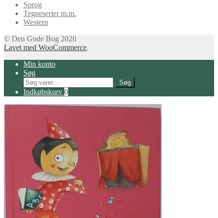
Sprog
Tegneserier m.m.
Western
© Den Gode Bog 2026
Lavet med WooCommerce
.
Min konto
Søg
Søg
Søg
efter:
Indkøbskurv
0