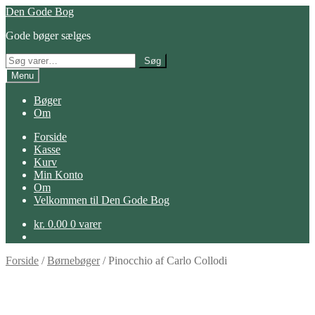
Spring
Spring
Den Gode Bog
til
til
Gode bøger sælges
navigation
indhold
Søg
Søg
efter:
Menu
Bøger
Om
Forside
Kasse
Kurv
Min Konto
Om
Velkommen til Den Gode Bog
kr.
0.00
0 varer
Forside
/
Børnebøger
/
Pinocchio af Carlo Collodi