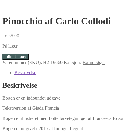
Pinocchio af Carlo Collodi
kr.
35.00
På lager
Pinocchio
Tilføj til kurv
af
Varenummer (SKU):
H2-16669
Kategori:
Børnebøger
Carlo
Collodi
Beskrivelse
antal
Beskrivelse
Bogen er en indbundet udgave
Tekstversion af Giada Francia
Bogen er illustreret med flotte farvetegninger af Francesca Rossi
Bogen er udgivet i 2015 af forlaget Legind