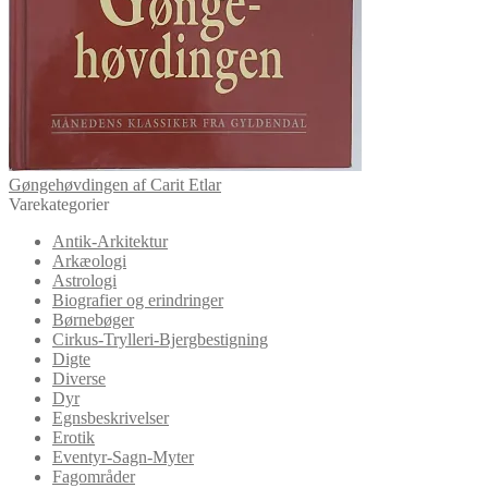
Gøngehøvdingen af Carit Etlar
Varekategorier
Antik-Arkitektur
Arkæologi
Astrologi
Biografier og erindringer
Børnebøger
Cirkus-Trylleri-Bjergbestigning
Digte
Diverse
Dyr
Egnsbeskrivelser
Erotik
Eventyr-Sagn-Myter
Fagområder