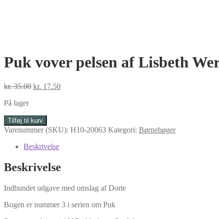
Puk vover pelsen af Lisbeth We
Den
Den
kr.
35.00
kr.
17.50
oprindelige
aktuelle
På lager
pris
pris
var:
er:
Puk
Tilføj til kurv
kr. 35.00.
kr. 17.50.
vover
Varenummer (SKU):
H10-20063
Kategori:
Børnebøger
pelsen
af
Beskrivelse
Lisbeth
Werner
Beskrivelse
antal
Indbundet udgave med omslag af Dorte
Bogen er nummer 3 i serien om Puk