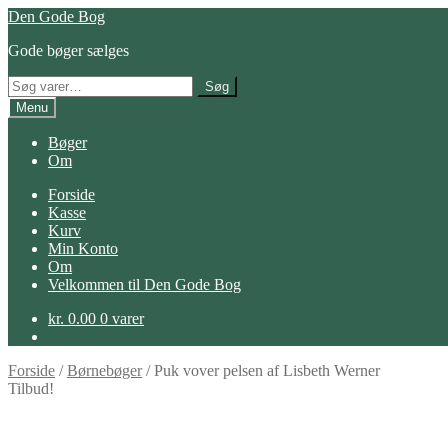
Spring
Spring
Den Gode Bog
til
til
Gode bøger sælges
navigation
indhold
Søg
Søg
efter:
Menu
Bøger
Om
Forside
Kasse
Kurv
Min Konto
Om
Velkommen til Den Gode Bog
kr.
0.00
0 varer
Forside
/
Børnebøger
/
Puk vover pelsen af Lisbeth Werner
Tilbud!