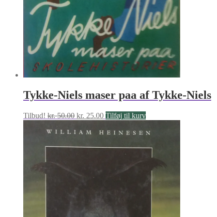
Tykke-Niels maser paa af Tykke-Niels
Den
Den
Tilbud!
kr.
50.00
kr.
25.00
Tilføj til kurv
oprindelige
aktuelle
pris
pris
var:
er:
kr. 50.00.
kr. 25.00.