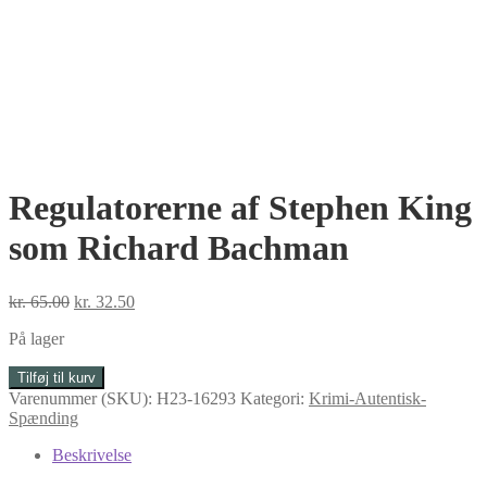
Regulatorerne af Stephen King
som Richard Bachman
Den
Den
kr.
65.00
kr.
32.50
oprindelige
aktuelle
På lager
pris
pris
var:
er:
Regulatorerne
Tilføj til kurv
kr. 65.00.
kr. 32.50.
af
Varenummer (SKU):
H23-16293
Kategori:
Krimi-Autentisk-
Stephen
Spænding
King
som
Beskrivelse
Richard