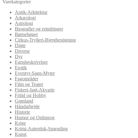
Varekategorier
Antik-Arkitektur
Arkæologi
Astrologi
Biografier og erindringer
Børnebøger
Cirkus-Trylleri-Bjergbestigning
Digte
Diverse
Dyr
Egnsbeskrivelser
Erotik
Eventyr-Sagn-Myter
Fagområder
Film og Teater
Fiskeri-Jagt-Akvarie
Fritid og Hobby
Grønland
Håndarbejde
Historie
Humor og Ordsprog
Krige
Krimi-Autentisk-Spænding
Kunst