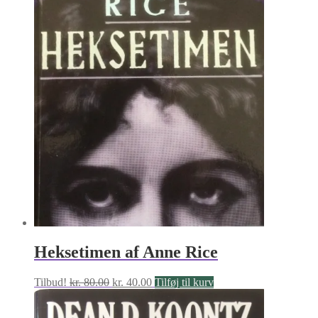
Heksetimen af Anne Rice
Den
Den
Tilbud!
kr.
80.00
kr.
40.00
Tilføj til kurv
oprindelige
aktuelle
pris
pris