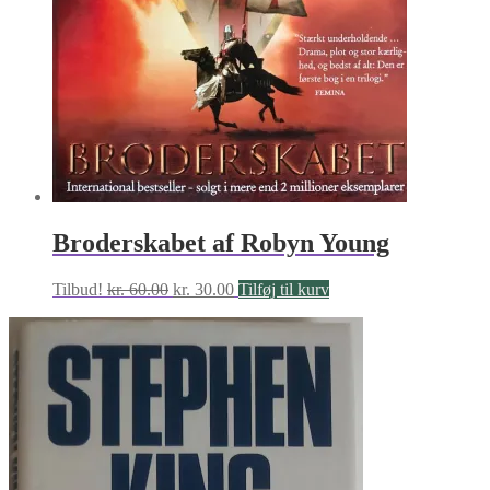
Broderskabet af Robyn Young
Den
Den
Tilbud!
kr.
60.00
kr.
30.00
Tilføj til kurv
oprindelige
aktuelle
pris
pris
var:
er:
kr. 60.00.
kr. 30.00.