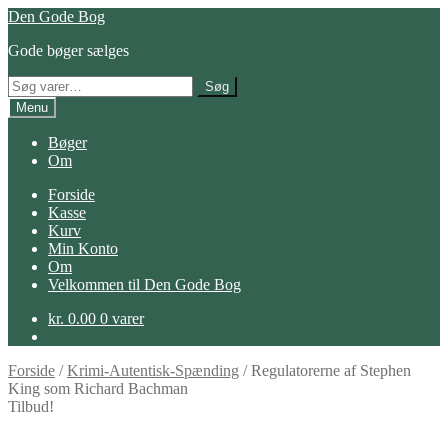
Spring
Spring
Den Gode Bog
til
til
Gode bøger sælges
navigation
indhold
Søg
Søg
efter:
Menu
Bøger
Om
Forside
Kasse
Kurv
Min Konto
Om
Velkommen til Den Gode Bog
kr.
0.00
0 varer
Forside
/
Krimi-Autentisk-Spænding
/
Regulatorerne af Stephen
King som Richard Bachman
Tilbud!