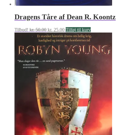
Dragens Tåre af Dean R. Koontz
Den
Den
Tilbud!
kr.
50.00
kr.
25.00
Tilføj til kurv
oprindelige
aktuelle
pris
pris
var:
er:
kr. 50.00.
kr. 25.00.