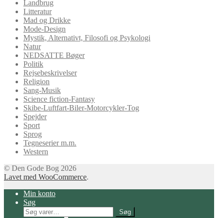
Landbrug
Litteratur
Mad og Drikke
Mode-Design
Mystik, Alternativt, Filosofi og Psykologi
Natur
NEDSATTE Bøger
Politik
Rejsebeskrivelser
Religion
Sang-Musik
Science fiction-Fantasy
Skibe-Luftfart-Biler-Motorcykler-Tog
Spejder
Sport
Sprog
Tegneserier m.m.
Western
© Den Gode Bog 2026
Lavet med WooCommerce
.
Min konto
Søg
Søg
Søg