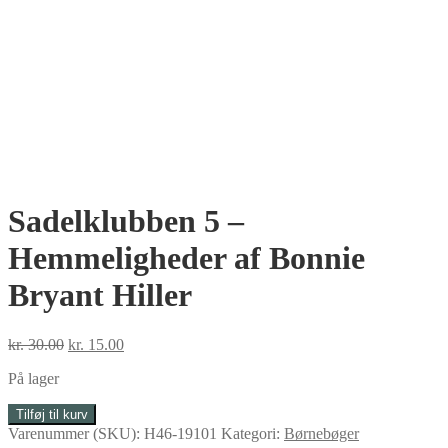
Sadelklubben 5 –
Hemmeligheder af Bonnie
Bryant Hiller
Den
Den
kr.
30.00
kr.
15.00
oprindelige
aktuelle
På lager
pris
pris
var:
er:
Sadelklubben
Tilføj til kurv
kr. 30.00.
kr. 15.00.
5
Varenummer (SKU):
H46-19101
Kategori:
Børnebøger
-