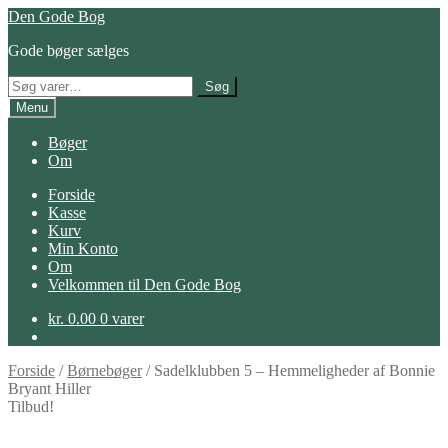
Spring
Spring
Den Gode Bog
til
til
Gode bøger sælges
navigation
indhold
Søg
Søg
efter:
Menu
Bøger
Om
Forside
Kasse
Kurv
Min Konto
Om
Velkommen til Den Gode Bog
kr.
0.00
0 varer
Forside
/
Børnebøger
/
Sadelklubben 5 – Hemmeligheder af Bonnie
Bryant Hiller
Tilbud!