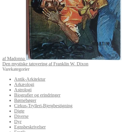
af Madonna
Den mystiske tatovering af Franklin W. Dixon
Varekategorier
Antik-Arkitektur
Arkæologi
Astrologi
Biografier og erindringer
Børnebøger
Cirkus-Trylleri-Bjergbestigning
Digte
Diverse
Dyr
Egnsbeskrivelser