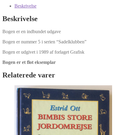
Hemmeligheder
Beskrivelse
af
Bonnie
Beskrivelse
Bryant
Hiller
Bogen er en indbundet udgave
antal
Bogen er nummer 5 i serien “Sadelklubben”
Bogen er udgivet i 1989 af forlaget Grafisk
Bogen er et flot eksemplar
Relaterede varer