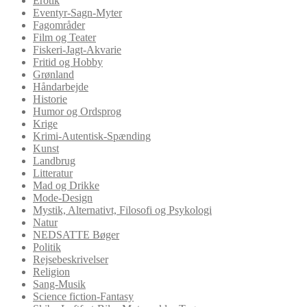
Erotik
Eventyr-Sagn-Myter
Fagområder
Film og Teater
Fiskeri-Jagt-Akvarie
Fritid og Hobby
Grønland
Håndarbejde
Historie
Humor og Ordsprog
Krige
Krimi-Autentisk-Spænding
Kunst
Landbrug
Litteratur
Mad og Drikke
Mode-Design
Mystik, Alternativt, Filosofi og Psykologi
Natur
NEDSATTE Bøger
Politik
Rejsebeskrivelser
Religion
Sang-Musik
Science fiction-Fantasy