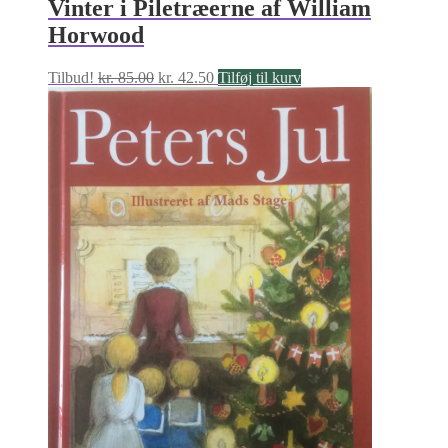
Vinter i Piletræerne af William
Horwood
Den
Den
Tilbud!
kr.
85.00
kr.
42.50
Tilføj til kurv
oprindelige
aktuelle
pris
pris
var:
er:
kr. 85.00.
kr. 42.50.