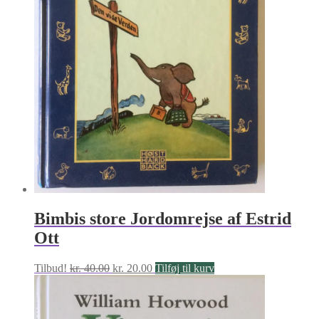
Bimbis store Jordomrejse af Estrid
Ott
Den
Den
Tilbud!
kr.
40.00
kr.
20.00
Tilføj til kurv
oprindelige
aktuelle
pris
pris
var:
er:
kr. 40.00.
kr. 20.00.