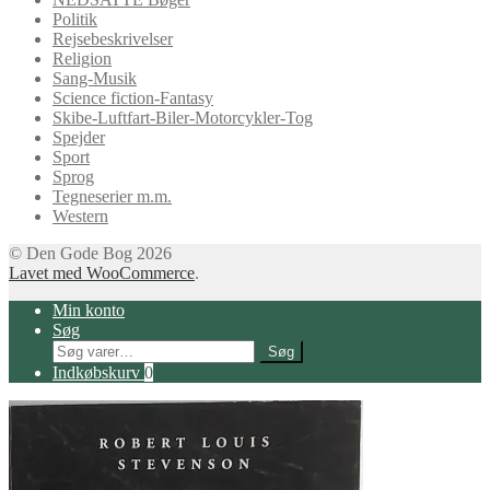
Politik
Rejsebeskrivelser
Religion
Sang-Musik
Science fiction-Fantasy
Skibe-Luftfart-Biler-Motorcykler-Tog
Spejder
Sport
Sprog
Tegneserier m.m.
Western
© Den Gode Bog 2026
Lavet med WooCommerce
.
Min konto
Søg
Søg
Søg
efter:
Indkøbskurv
0