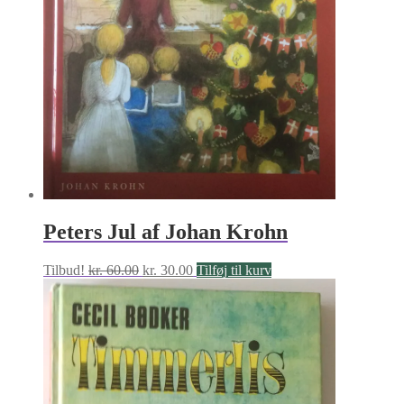
Peters Jul af Johan Krohn
Den
Den
Tilbud!
kr.
60.00
kr.
30.00
Tilføj til kurv
oprindelige
aktuelle
pris
pris
var:
er:
kr. 60.00.
kr. 30.00.