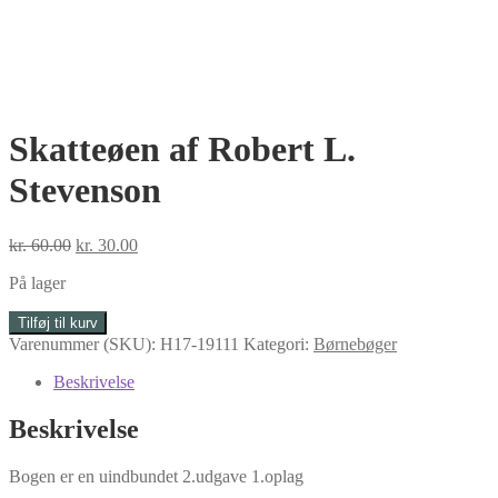
Skatteøen af Robert L.
Stevenson
Den
Den
kr.
60.00
kr.
30.00
oprindelige
aktuelle
På lager
pris
pris
var:
er:
Skatteøen
Tilføj til kurv
kr. 60.00.
kr. 30.00.
af
Varenummer (SKU):
H17-19111
Kategori:
Børnebøger
Robert
L.
Beskrivelse
Stevenson
antal
Beskrivelse
Bogen er en uindbundet 2.udgave 1.oplag