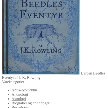
Barden Beedles
Eventyr af J. K. Rowling
Varekategorier
Antik-Arkitektur
Arkæologi
Astrologi
Biografier og erindringer
Børnebøger