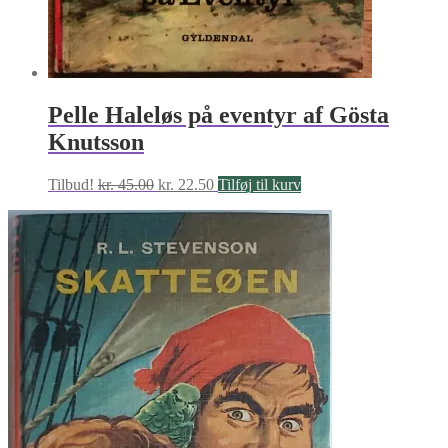
Pelle Haleløs på eventyr af Gösta
Knutsson
Den
Den
Tilbud!
kr.
45.00
kr.
22.50
Tilføj til kurv
oprindelige
aktuelle
pris
pris
var:
er:
kr. 45.00.
kr. 22.50.