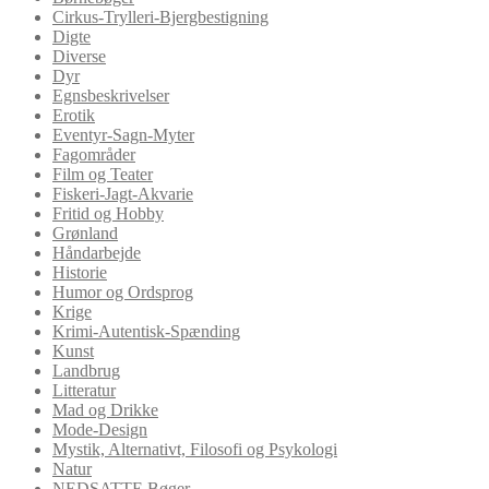
Cirkus-Trylleri-Bjergbestigning
Digte
Diverse
Dyr
Egnsbeskrivelser
Erotik
Eventyr-Sagn-Myter
Fagområder
Film og Teater
Fiskeri-Jagt-Akvarie
Fritid og Hobby
Grønland
Håndarbejde
Historie
Humor og Ordsprog
Krige
Krimi-Autentisk-Spænding
Kunst
Landbrug
Litteratur
Mad og Drikke
Mode-Design
Mystik, Alternativt, Filosofi og Psykologi
Natur
NEDSATTE Bøger