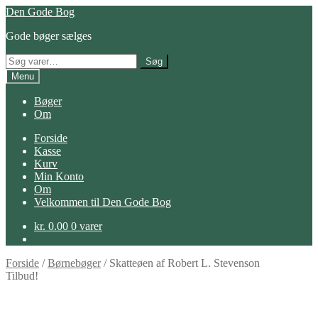
Spring
Spring
Den Gode Bog
til
til
Gode bøger sælges
navigation
indhold
Søg
Søg
efter:
Menu
Bøger
Om
Forside
Kasse
Kurv
Min Konto
Om
Velkommen til Den Gode Bog
kr.
0.00
0 varer
Forside
/
Børnebøger
/
Skatteøen af Robert L. Stevenson
Tilbud!