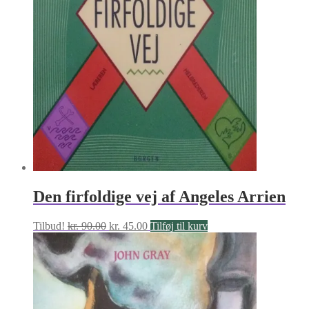
Den firfoldige vej af Angeles Arrien
Den
Den
Tilbud!
kr.
90.00
kr.
45.00
Tilføj til kurv
oprindelige
aktuelle
pris
pris
var:
er:
kr. 90.00.
kr. 45.00.