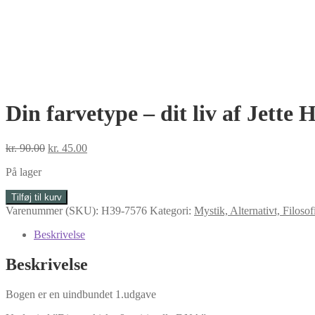
Din farvetype – dit liv af Jette
Den
Den
kr.
90.00
kr.
45.00
oprindelige
aktuelle
På lager
pris
pris
var:
er:
Din
Tilføj til kurv
kr. 90.00.
kr. 45.00.
farvetype
Varenummer (SKU):
H39-7576
Kategori:
Mystik, Alternativt, Filoso
-
dit
Beskrivelse
liv
af
Beskrivelse
Jette
Holm
Bogen er en uindbundet 1.udgave
antal