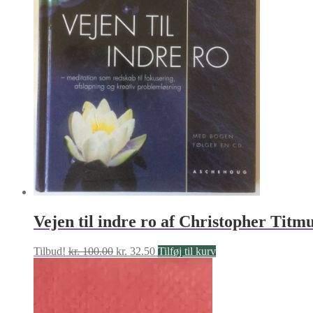
Vejen til indre ro af Christopher Titm
Den
Den
Tilbud!
kr.
100.00
kr.
32.50
Tilføj til kurv
oprindelige
aktuelle
pris
pris
var:
er:
kr. 100.00.
kr. 32.50.