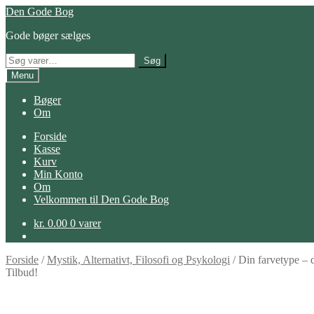
Spring
Spring
Den Gode Bog
til
til
Gode bøger sælges
navigation
indhold
Søg
Søg
efter:
Menu
Bøger
Om
Forside
Kasse
Kurv
Min Konto
Om
Velkommen til Den Gode Bog
kr.
0.00
0 varer
Forside
/
Mystik, Alternativt, Filosofi og Psykologi
/
Din farvetype – d
Tilbud!