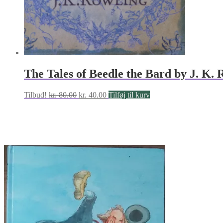
The Tales of Beedle the Bard by J. K. 
Den
Den
Tilbud!
kr.
80.00
kr.
40.00
Tilføj til kurv
oprindelige
aktuelle
pris
pris
var:
er:
kr. 80.00.
kr. 40.00.