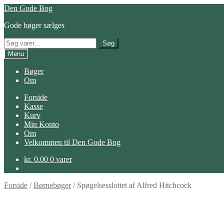
Spring
Spring
Den Gode Bog
til
til
Gode bøger sælges
navigation
indhold
Søg
Søg
efter:
Menu
Bøger
Om
Forside
Kasse
Kurv
Min Konto
Om
Velkommen til Den Gode Bog
kr.
0.00
0 varer
Forside
/
Børnebøger
/
Spøgelsesslottet af Alfred Hitchcock