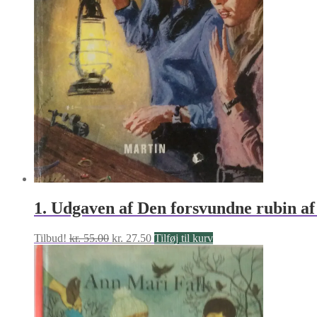
1. Udgaven af Den forsvundne rubin a
Den
Den
Tilbud!
kr.
55.00
kr.
27.50
Tilføj til kurv
oprindelige
aktuelle
pris
pris
var:
er:
kr. 55.00.
kr. 27.50.