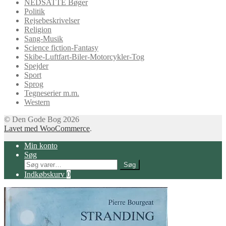
NEDSATTE Bøger
Politik
Rejsebeskrivelser
Religion
Sang-Musik
Science fiction-Fantasy
Skibe-Luftfart-Biler-Motorcykler-Tog
Spejder
Sport
Sprog
Tegneserier m.m.
Western
© Den Gode Bog 2026
Lavet med WooCommerce
.
Min konto
Søg
Søg
Søg
efter:
Indkøbskurv
0