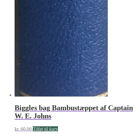
Biggles bag Bambustæppet af Captain
W. E. Johns
kr.
60.00
Tilføj til kurv