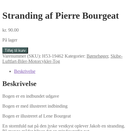
Stranding af Pierre Bourgeat
kr.
90.00
På lager
Stranding
Tilføj til kurv
af
Varenummer (SKU):
H53-19462
Kategorier:
Børnebøger
,
Skibe-
Pierre
Luftfart-Biler-Motorcykler-Tog
Bourgeat
antal
Beskrivelse
Beskrivelse
Bogen er en indbundet udgave
Bogen er med illustreret indbinding
Bogen er illustreret af Lene Bourgeat
En stormfuld nat på den jyske vestkyst oplever Jakob en stranding.