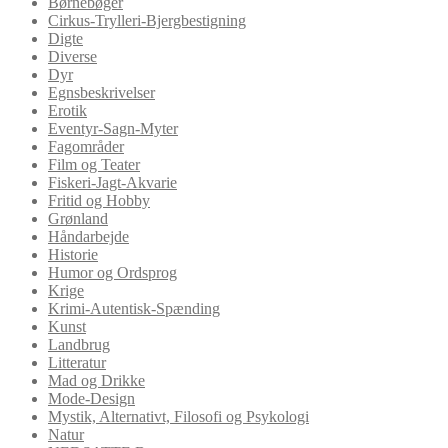
Børnebøger
Cirkus-Trylleri-Bjergbestigning
Digte
Diverse
Dyr
Egnsbeskrivelser
Erotik
Eventyr-Sagn-Myter
Fagområder
Film og Teater
Fiskeri-Jagt-Akvarie
Fritid og Hobby
Grønland
Håndarbejde
Historie
Humor og Ordsprog
Krige
Krimi-Autentisk-Spænding
Kunst
Landbrug
Litteratur
Mad og Drikke
Mode-Design
Mystik, Alternativt, Filosofi og Psykologi
Natur