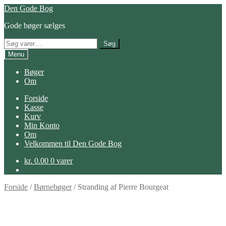
Spring
Spring
Den Gode Bog
til
til
Gode bøger sælges
navigation
indhold
Søg
Søg
efter:
Menu
Bøger
Om
Forside
Kasse
Kurv
Min Konto
Om
Velkommen til Den Gode Bog
kr.
0.00
0 varer
Forside
/
Børnebøger
/
Stranding af Pierre Bourgeat