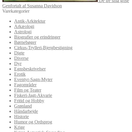
De tre små grise
Genfortalt af Susanna Davidson
Varekategorier
Antik-Arkitektur
Arkæologi
Astrologi
Biografier og erindringer
Børnebøger
Cirkus-Trylleri-Bjergbestigning
Digte
Diverse
Dyr
Egnsbeskrivelser
Erotik
Eventyr-Sagn-Myter
Fagområder
Film og Teater
Fiskeri-Jagt-Akvarie
Fritid og Hobby
Grønland
Håndarbejde
Historie
Humor og Ordsprog
Krige