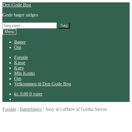
Spring
Spring
Den Gode Bog
til
til
Gode bøger sælges
navigation
indhold
Søg
Søg
efter:
Menu
Bøger
Om
Forside
Kasse
Kurv
Min Konto
Om
Velkommen til Den Gode Bog
kr.
0.00
0 varer
Forside
/
Børnebøger
/
Susy ta’r affære af Gretha Stevns