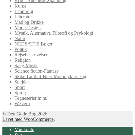
Krimi-Autentisk-Spænding
Kunst
Landbrug
Litteratur
Mad og Drikke
Mode-Design
Mystik, Alternativt, Filosofi og Psykologi
Natur
NEDSATTE Bøger
Politik
Rejsebeskrivelser
Religion
Sang-Musik
Science fiction-Fantasy
Skibe-Luftfart-Biler-Motorcykler-Tog
Spejder
Sport
Sprog
Tegneserier m.m.
Western
© Den Gode Bog 2026
Lavet med WooCommerce
.
Min konto
Søg