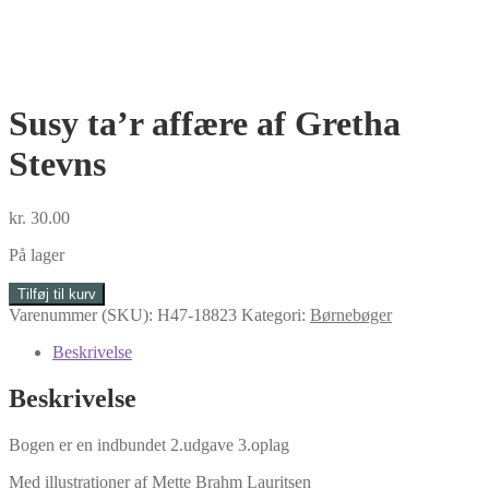
Susy ta’r affære af Gretha
Stevns
kr.
30.00
På lager
Susy
Tilføj til kurv
ta'r
Varenummer (SKU):
H47-18823
Kategori:
Børnebøger
affære
af
Beskrivelse
Gretha
Stevns
Beskrivelse
antal
Bogen er en indbundet 2.udgave 3.oplag
Med illustrationer af Mette Brahm Lauritsen