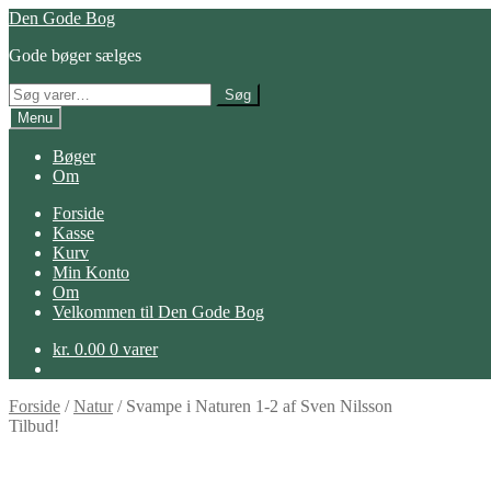
Spring
Spring
Den Gode Bog
til
til
Gode bøger sælges
navigation
indhold
Søg
Søg
efter:
Menu
Bøger
Om
Forside
Kasse
Kurv
Min Konto
Om
Velkommen til Den Gode Bog
kr.
0.00
0 varer
Forside
/
Natur
/
Svampe i Naturen 1-2 af Sven Nilsson
Tilbud!