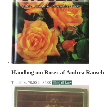
Håndbog om Roser af Andrea Rausch
Den
Den
Tilbud!
kr.
70.00
kr.
35.00
Tilføj til kurv
oprindelige
aktuelle
pris
pris
var:
er:
kr. 70.00.
kr. 35.00.