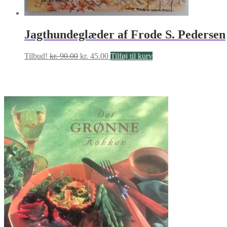
Jagthundeglæder af Frode S. Pedersen
Den
Den
Tilbud!
kr.
90.00
kr.
45.00
Tilføj til kurv
oprindelige
aktuelle
pris
pris
var:
er:
kr. 90.00.
kr. 45.00.