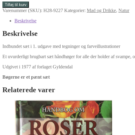
Svampe
Tilføj til kurv
kr. 80.00.
kr. 40.00.
i
Varenummer (SKU):
H28-9227
Kategorier:
Mad og Drikke
,
Natur
Naturen
1-
Beskrivelse
2
af
Beskrivelse
Sven
Nilsson
Indbundet sæt i 1. udgave med tegninger og farveillustrationer
antal
Et uvurderligt brugbart sæt håndbøger for alle der holder af svampe, 
Udgivet i 1977 af forlaget Gyldendal
Bøgerne er et pænt sæt
Relaterede varer