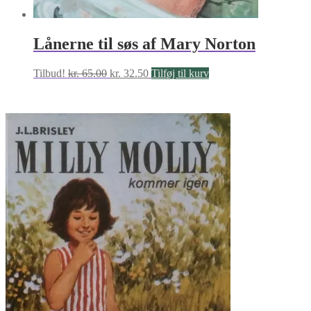
Lånerne til søs af Mary Norton
Den
Den
Tilbud!
kr.
65.00
kr.
32.50
Tilføj til kurv
oprindelige
aktuelle
pris
pris
var:
er:
kr. 65.00.
kr. 32.50.