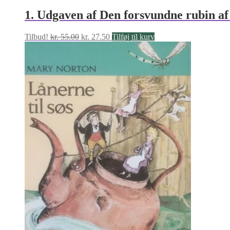
1. Udgaven af Den forsvundne rubin a
Den
Den
Tilbud!
kr.
55.00
kr.
27.50
Tilføj til kurv
oprindelige
aktuelle
pris
pris
var:
er:
kr. 55.00.
kr. 27.50.