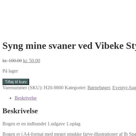
Syng mine svaner ved Vibeke St
Den
Den
kr.
100.00
kr.
50.00
oprindelige
aktuelle
På lager
pris
pris
var:
er:
Syng
Tilføj til kurv
kr. 100.00.
kr. 50.00.
mine
Varenummer (SKU):
H20-9800
Kategorier:
Børnebøger
,
Eventyr-Sa
svaner
ved
Beskrivelse
Vibeke
Stybe
Beskrivelse
antal
Bogen er en indbundet 1.udgave 1.oplag
Bogen er i A4-format med meget smukke farve-illustrationer af Ib Sp