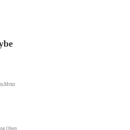
ybe
gn-Myter
ang Olsen