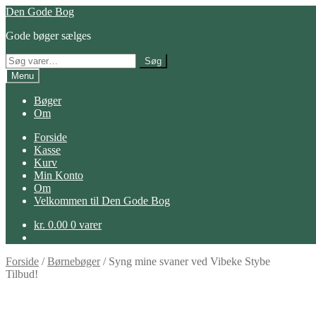
Spring
Spring
Den Gode Bog
til
til
Gode bøger sælges
navigation
indhold
Søg
Søg
efter:
Menu
Bøger
Om
Forside
Kasse
Kurv
Min Konto
Om
Velkommen til Den Gode Bog
kr.
0.00
0 varer
Forside
/
Børnebøger
/
Syng mine svaner ved Vibeke Stybe
Tilbud!