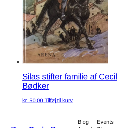
Silas stifter familie af Cecil
Bødker
kr.
50.00
Tilføj til kurv
Blog
Events