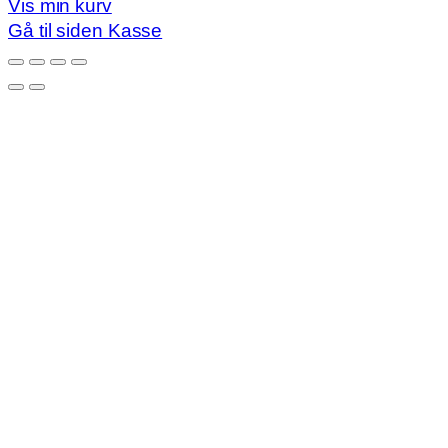
Vis min kurv
i
Gå til siden Kasse
indkøbskurv