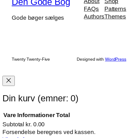
Den Gode Bog
About
Shop
FAQs
Patterns
Authors
Themes
Gode bøger sælges
Twenty Twenty-Five
Designed with
WordPress
Din kurv
(emner: 0)
Vare
Informationer
Total
Subtotal
kr. 0.00
Varer
Forsendelse beregnes ved kassen.