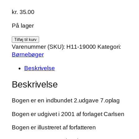
kr.
35.00
På lager
Totte
Tilføj til kurv
rydder
Varenummer (SKU):
H11-19000
Kategori:
op
Børnebøger
af
Beskrivelse
Gunilla
Wolde
Beskrivelse
antal
Bogen er en indbundet 2.udgave 7.oplag
Bogen er udgivet i 2001 af forlaget Carlsen
Bogen er illustreret af forfatteren