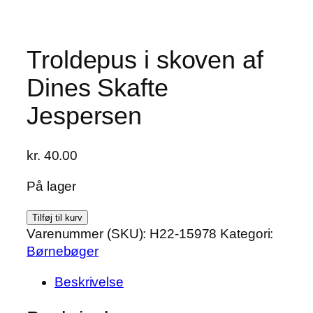
Troldepus i skoven af
Dines Skafte
Jespersen
kr.
40.00
På lager
Troldepus
Tilføj til kurv
i
Varenummer (SKU):
H22-15978
Kategori:
skoven
Børnebøger
af
Beskrivelse
Dines
Skafte