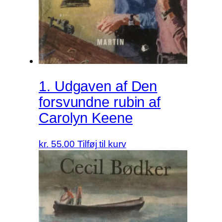
1. Udgaven af Den
forsvundne rubin af
Carolyn Keene
kr.
55.00
Tilføj til kurv