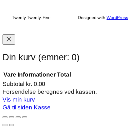
Twenty Twenty-Five
Designed with
WordPress
Din kurv
(emner: 0)
Vare
Informationer
Total
Subtotal
kr. 0.00
Varer
Forsendelse beregnes ved kassen.
Vis min kurv
i
Gå til siden Kasse
indkøbskurv