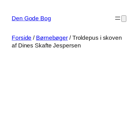
Spring
til
Den Gode Bog
indhold
Forside
/
Børnebøger
/ Troldepus i skoven
af Dines Skafte Jespersen