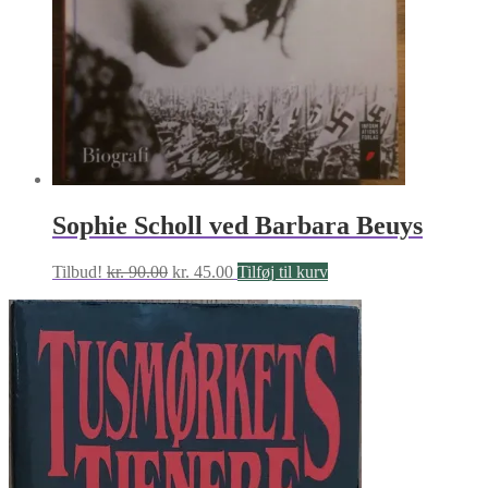
Sophie Scholl ved Barbara Beuys
Den
Den
Tilbud!
kr.
90.00
kr.
45.00
Tilføj til kurv
oprindelige
aktuelle
pris
pris
var:
er:
kr. 90.00.
kr. 45.00.