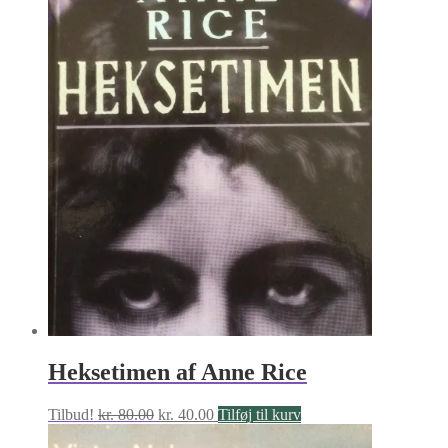
Heksetimen af Anne Rice
Den
Den
Tilbud!
kr.
80.00
kr.
40.00
Tilføj til kurv
oprindelige
aktuelle