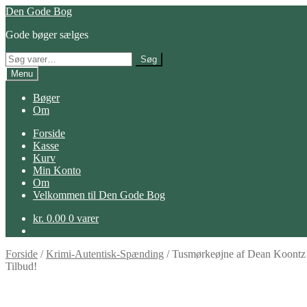
Spring
Spring
Den Gode Bog
til
til
Gode bøger sælges
navigation
indhold
Søg
Søg
efter:
Menu
Bøger
Om
Forside
Kasse
Kurv
Min Konto
Om
Velkommen til Den Gode Bog
kr.
0.00
0 varer
Forside
/
Krimi-Autentisk-Spænding
/
Tusmørkeøjne af Dean Koontz
Tilbud!