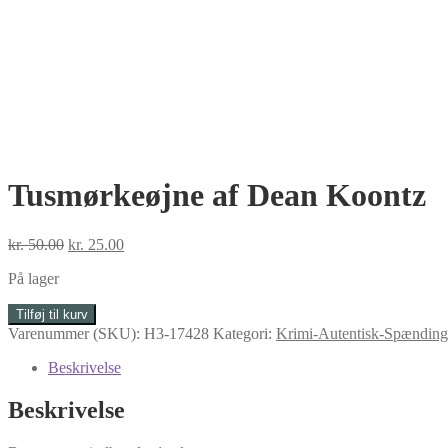
Tusmørkeøjne af Dean Koontz
Den
Den
kr.
50.00
kr.
25.00
oprindelige
aktuelle
På lager
pris
pris
var:
er:
Tusmørkeøjne
Tilføj til kurv
kr. 50.00.
kr. 25.00.
af
Varenummer (SKU):
H3-17428
Kategori:
Krimi-Autentisk-Spænding
Dean
Koontz
Beskrivelse
antal
Beskrivelse