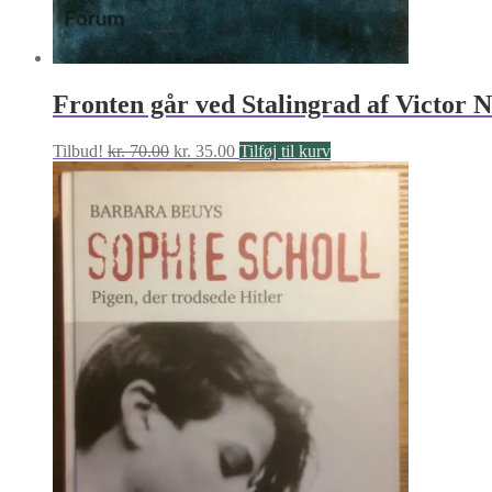
Fronten går ved Stalingrad af Victor 
Den
Den
Tilbud!
kr.
70.00
kr.
35.00
Tilføj til kurv
oprindelige
aktuelle
pris
pris
var:
er:
kr. 70.00.
kr. 35.00.