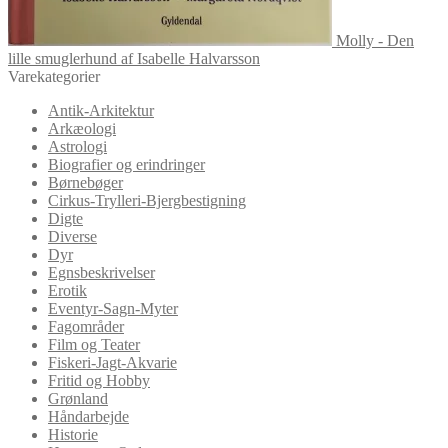
Molly - Den
lille smuglerhund af Isabelle Halvarsson
Varekategorier
Antik-Arkitektur
Arkæologi
Astrologi
Biografier og erindringer
Børnebøger
Cirkus-Trylleri-Bjergbestigning
Digte
Diverse
Dyr
Egnsbeskrivelser
Erotik
Eventyr-Sagn-Myter
Fagområder
Film og Teater
Fiskeri-Jagt-Akvarie
Fritid og Hobby
Grønland
Håndarbejde
Historie