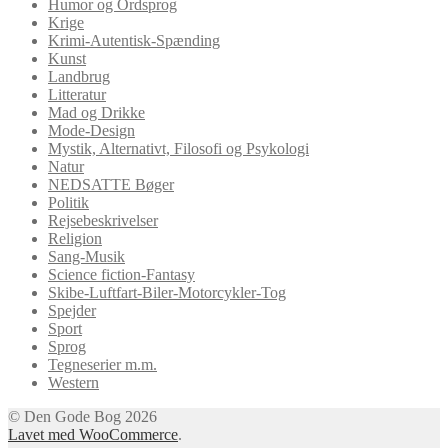
Humor og Ordsprog
Krige
Krimi-Autentisk-Spænding
Kunst
Landbrug
Litteratur
Mad og Drikke
Mode-Design
Mystik, Alternativt, Filosofi og Psykologi
Natur
NEDSATTE Bøger
Politik
Rejsebeskrivelser
Religion
Sang-Musik
Science fiction-Fantasy
Skibe-Luftfart-Biler-Motorcykler-Tog
Spejder
Sport
Sprog
Tegneserier m.m.
Western
© Den Gode Bog 2026
Lavet med WooCommerce
.