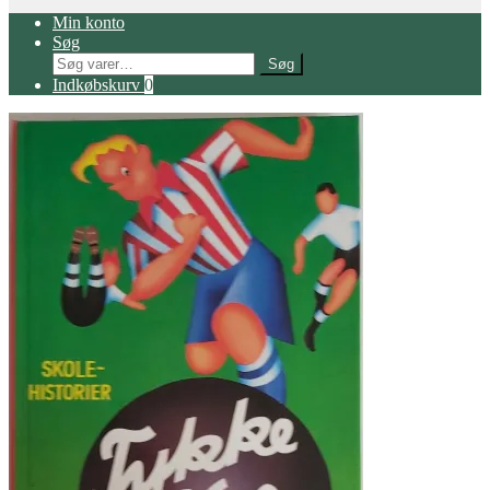
Min konto
Søg
Søg
Søg
efter:
Indkøbskurv
0