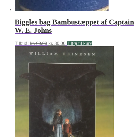
Biggles bag Bambustæppet af Captain
W. E. Johns
Den
Den
Tilbud!
kr.
60.00
kr.
30.00
Tilføj til kurv
oprindelige
aktuelle
pris
pris
var:
er:
kr. 60.00.
kr. 30.00.