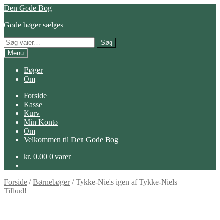
Spring
Spring
Den Gode Bog
til
til
Gode bøger sælges
navigation
indhold
Søg
Søg
efter:
Menu
Bøger
Om
Forside
Kasse
Kurv
Min Konto
Om
Velkommen til Den Gode Bog
kr.
0.00
0 varer
Forside
/
Børnebøger
/
Tykke-Niels igen af Tykke-Niels
Tilbud!