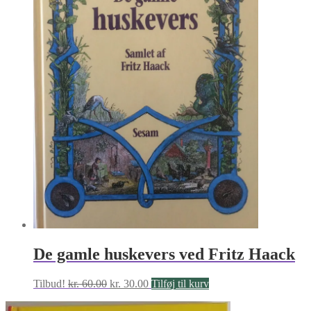
De gamle huskevers ved Fritz Haack
Den
Den
Tilbud!
kr.
60.00
kr.
30.00
Tilføj til kurv
oprindelige
aktuelle
pris
pris