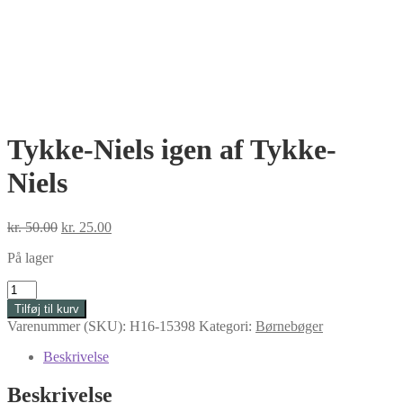
Tykke-Niels igen af Tykke-
Niels
Den
Den
kr.
50.00
kr.
25.00
oprindelige
aktuelle
På lager
pris
pris
var:
er:
Tykke-
kr. 50.00.
kr. 25.00.
Niels
Tilføj til kurv
igen
Varenummer (SKU):
H16-15398
Kategori:
Børnebøger
af
Tykke-
Beskrivelse
Niels
antal
Beskrivelse