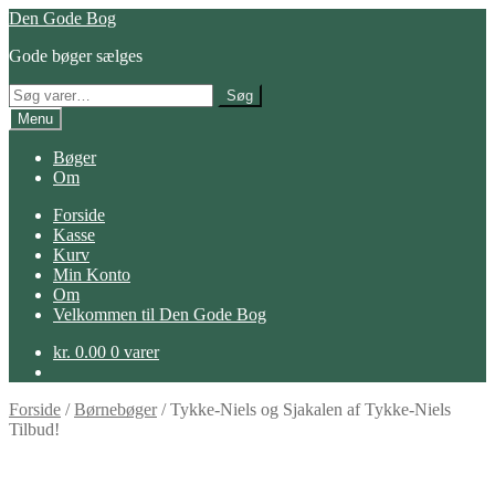
Spring
Spring
Den Gode Bog
til
til
Gode bøger sælges
navigation
indhold
Søg
Søg
efter:
Menu
Bøger
Om
Forside
Kasse
Kurv
Min Konto
Om
Velkommen til Den Gode Bog
kr.
0.00
0 varer
Forside
/
Børnebøger
/
Tykke-Niels og Sjakalen af Tykke-Niels
Tilbud!