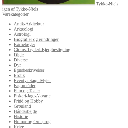
Tykke-Niels
igen af Tykke-Niels
Varekategorier
Antik-Arkitektur
Arkæologi
Astrologi
Biografier og erindringer
Børnebøger
Cirkus-Trylleri-Bjergbestigning
Digte
Diverse
Dyr
Egnsbeskrivelser
Erotik
Eventyr-Sagn-Myter
Fagområder
Film og Teater
Fiskeri-Jagt-Akvarie
Fritid og Hobby
Grønland
Håndarbejde
Historie
Humor og Ordsprog
Krige