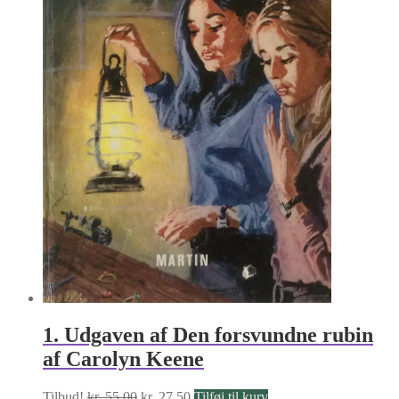
1. Udgaven af Den forsvundne rubin
af Carolyn Keene
Den
Den
Tilbud!
kr.
55.00
kr.
27.50
Tilføj til kurv