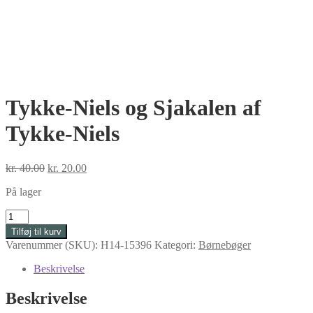
Tykke-Niels og Sjakalen af
Tykke-Niels
Den
Den
kr.
40.00
kr.
20.00
oprindelige
aktuelle
På lager
pris
pris
var:
er:
Tykke-
kr. 40.00.
kr. 20.00.
Niels
Tilføj til kurv
og
Varenummer (SKU):
H14-15396
Kategori:
Børnebøger
Sjakalen
af
Beskrivelse
Tykke-
Niels
Beskrivelse
antal