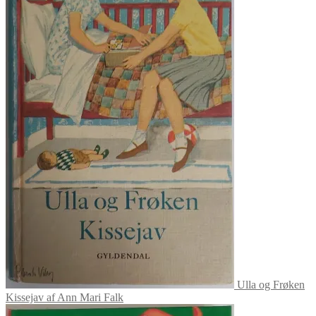
Ulla og Frøken
Kissejav af Ann Mari Falk