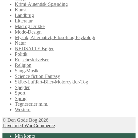
Krimi-Autentisk-Spænding
Kunst
Landbrug
Litteratur
Mad og Drikke
Mode-Design
Mystik, Alternativt, Filosofi og Psykologi
Natur
NEDSATTE Bøger
Politik
Rejsebeskrivelser
Religion
Sang-Musik
Science fiction-Fantasy
Skibe-Luftfart-Biler-Motorcykler-Tog
Spejder
Sport
Sprog
Tegneserier m.m.
Western
© Den Gode Bog 2026
Lavet med WooCommerce
.
Min konto