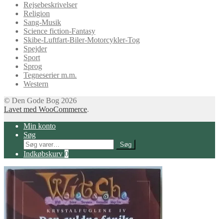
Rejsebeskrivelser
Religion
Sang-Musik
Science fiction-Fantasy
Skibe-Luftfart-Biler-Motorcykler-Tog
Spejder
Sport
Sprog
Tegneserier m.m.
Western
© Den Gode Bog 2026
Lavet med WooCommerce
.
Min konto
Søg
Søg
Søg
efter:
Indkøbskurv
0