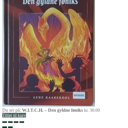
Du ser på:
W.I.T.C.H. – Den gyldne føniks
kr.
30.00
Tilføj til kurv