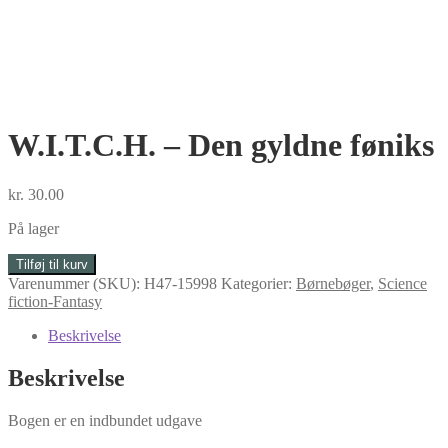
W.I.T.C.H. – Den gyldne føniks
kr.
30.00
På lager
W.I.T.C.H.
Tilføj til kurv
-
Varenummer (SKU):
H47-15998
Kategorier:
Børnebøger
,
Science
Den
fiction-Fantasy
gyldne
føniks
Beskrivelse
antal
Beskrivelse
Bogen er en indbundet udgave