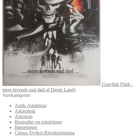
Gravflab Flink -
mere levende end død af Derek Landy
Varekategorier
Antik-Arkitektur
Arkæologi
Astrologi
Biografier og erindringer
Børnebøger
Cirkus-Trylleri-Bjergbestigning