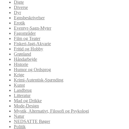
Digte
Diverse
Dyr
Egnsbeskrivelser
Erotik
Eventyr-Sagn-Myter
Fagområder
Film og Teater
Fiskeri-Jagt-Akvarie
Fritid og Hobby
Grønland
Håndarbejde
Historie
Humor og Ordsprog
Krige
Krimi-Autentisk-Spænding
Kunst
Landbrug
Litteratur
Mad og Drikke
Mode-Design
Mystik, Alternativt, Filosofi og Psykologi
Natur
NEDSATTE Bøger
Politik