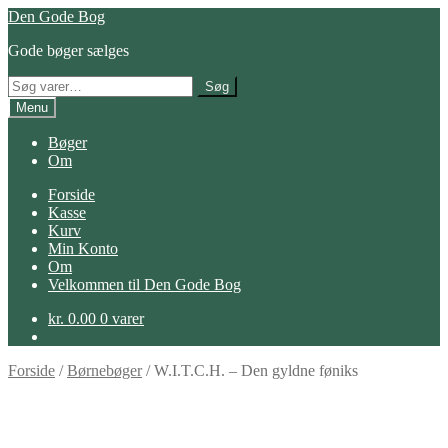
Spring
Spring
Den Gode Bog
til
til
Gode bøger sælges
navigation
indhold
Søg
Søg
efter:
Menu
Bøger
Om
Forside
Kasse
Kurv
Min Konto
Om
Velkommen til Den Gode Bog
kr.
0.00
0 varer
Forside
/
Børnebøger
/
W.I.T.C.H. – Den gyldne føniks