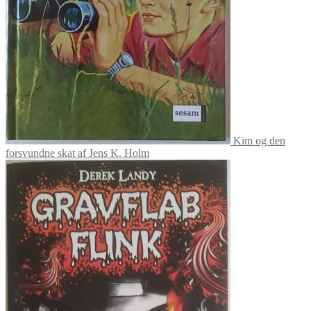
Kim og den
forsvundne skat af Jens K. Holm