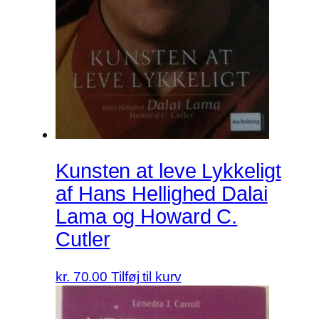
Kunsten at leve Lykkeligt
af Hans Hellighed Dalai
Lama og Howard C.
Cutler
kr.
70.00
Tilføj til kurv