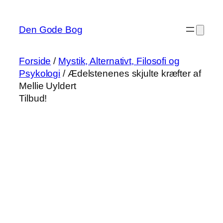
Spring
til
Den Gode Bog
indhold
Forside
/
Mystik, Alternativt, Filosofi og
Psykologi
/ Ædelstenenes skjulte kræfter af
Mellie Uyldert
Tilbud!