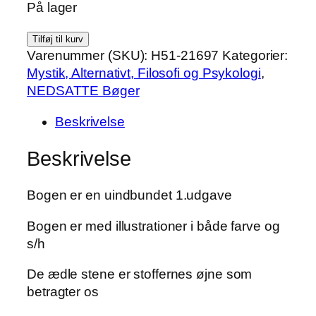
På lager
pris
pris
var:
er:
Ædelstenenes
Tilføj til kurv
kr. 70.00.
kr. 50.00.
skjulte
Varenummer (SKU):
H51-21697
Kategorier:
kræfter
Mystik, Alternativt, Filosofi og Psykologi
,
af
NEDSATTE Bøger
Mellie
Beskrivelse
Uyldert
antal
Beskrivelse
Bogen er en uindbundet 1.udgave
Bogen er med illustrationer i både farve og
s/h
De ædle stene er stoffernes øjne som
betragter os