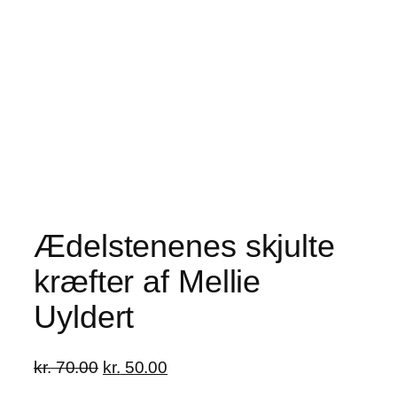
Ædelstenenes skjulte
kræfter af Mellie
Uyldert
Den
Den
kr.
70.00
kr.
50.00
oprindelige
aktuelle