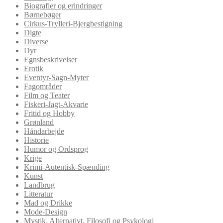
Biografier og erindringer
Børnebøger
Cirkus-Trylleri-Bjergbestigning
Digte
Diverse
Dyr
Egnsbeskrivelser
Erotik
Eventyr-Sagn-Myter
Fagområder
Film og Teater
Fiskeri-Jagt-Akvarie
Fritid og Hobby
Grønland
Håndarbejde
Historie
Humor og Ordsprog
Krige
Krimi-Autentisk-Spænding
Kunst
Landbrug
Litteratur
Mad og Drikke
Mode-Design
Mystik, Alternativt, Filosofi og Psykologi