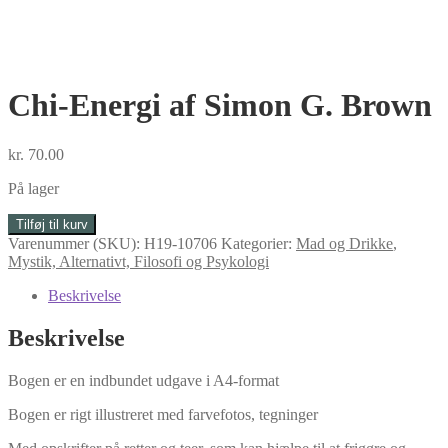
Chi-Energi af Simon G. Brown
kr.
70.00
På lager
Chi-
Tilføj til kurv
Energi
Varenummer (SKU):
H19-10706
Kategorier:
Mad og Drikke
,
af
Mystik, Alternativt, Filosofi og Psykologi
Simon
G.
Beskrivelse
Brown
antal
Beskrivelse
Bogen er en indbundet udgave i A4-format
Bogen er rigt illustreret med farvefotos, tegninger