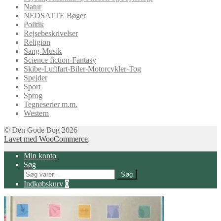
Natur
NEDSATTE Bøger
Politik
Rejsebeskrivelser
Religion
Sang-Musik
Science fiction-Fantasy
Skibe-Luftfart-Biler-Motorcykler-Tog
Spejder
Sport
Sprog
Tegneserier m.m.
Western
© Den Gode Bog 2026
Lavet med WooCommerce
.
Min konto
Søg
Søg
Søg
efter:
Indkøbskurv
0