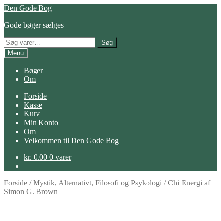
Spring
Spring
Den Gode Bog
til
til
Gode bøger sælges
navigation
indhold
Søg
Søg
efter:
Menu
Bøger
Om
Forside
Kasse
Kurv
Min Konto
Om
Velkommen til Den Gode Bog
kr.
0.00
0 varer
Forside
/
Mystik, Alternativt, Filosofi og Psykologi
/
Chi-Energi af
Simon G. Brown