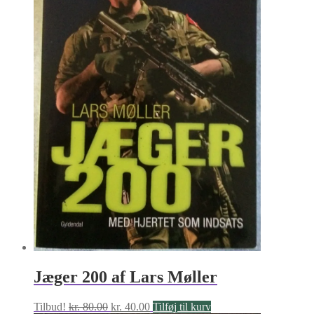
Jæger 200 af Lars Møller
Den
Den
Tilbud!
kr.
80.00
kr.
40.00
Tilføj til kurv