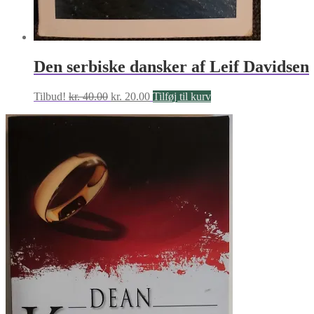
Den serbiske dansker af Leif Davidsen
Den
Den
Tilbud!
kr.
40.00
kr.
20.00
Tilføj til kurv
oprindelige
aktuelle
pris
pris
var:
er:
kr. 40.00.
kr. 20.00.