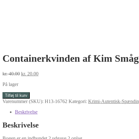
Containerkvinden af Kim Småg
Den
Den
kr.
40.00
kr.
20.00
oprindelige
aktuelle
På lager
pris
pris
var:
er:
Containerkvinden
Tilføj til kurv
kr. 40.00.
kr. 20.00.
af
Varenummer (SKU):
H13-16762
Kategori:
Krimi-Autentisk-Spændi
Kim
Småge
Beskrivelse
antal
Beskrivelse
Bogen er en indbundet 2.udgave 2.oplag