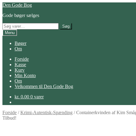
Spring
Spring
Den Gode Bog
til
til
Gode bøger sælges
navigation
indhold
Søg
Søg
efter:
Menu
Bøger
Om
Forside
Kasse
Kurv
Min Konto
Om
Velkommen til Den Gode Bog
kr.
0.00
0 varer
Forside
/
Krimi-Autentisk-Spænding
/
Containerkvinden af Kim Små
Tilbud!