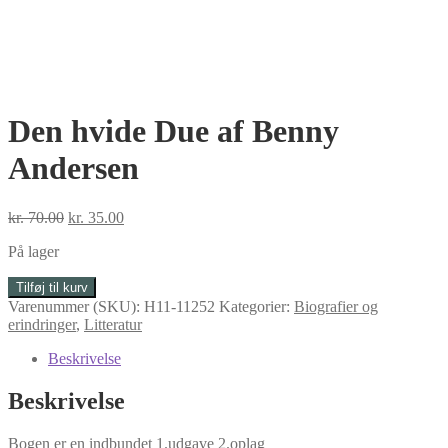
Den hvide Due af Benny
Andersen
Den
Den
kr.
70.00
kr.
35.00
oprindelige
aktuelle
På lager
pris
pris
var:
er:
Den
Tilføj til kurv
kr. 70.00.
kr. 35.00.
hvide
Varenummer (SKU):
H11-11252
Kategorier:
Biografier og
Due
erindringer
,
Litteratur
af
Benny
Beskrivelse
Andersen
antal
Beskrivelse
Bogen er en indbundet 1.udgave 2.oplag