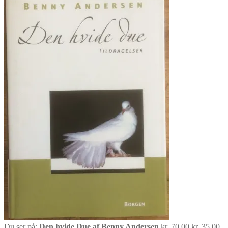
Den
D
Du ser på:
Den hvide Due af Benny Andersen
kr.
70.00
kr.
35.00