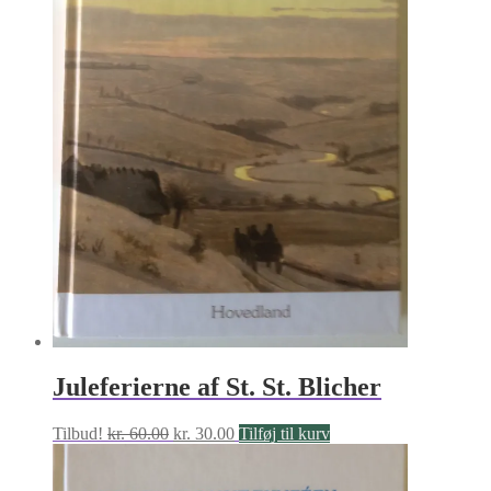
Juleferierne af St. St. Blicher
Den
Den
Tilbud!
kr.
60.00
kr.
30.00
Tilføj til kurv
oprindelige
aktuelle
pris
pris