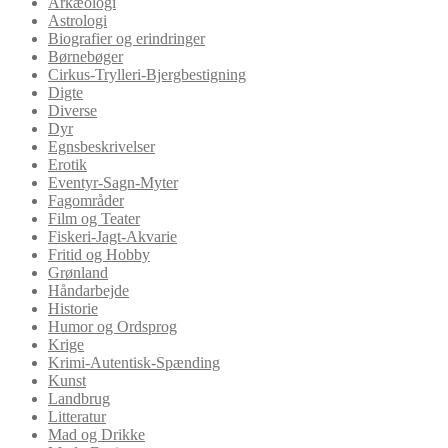
Arkæologi
Astrologi
Biografier og erindringer
Børnebøger
Cirkus-Trylleri-Bjergbestigning
Digte
Diverse
Dyr
Egnsbeskrivelser
Erotik
Eventyr-Sagn-Myter
Fagområder
Film og Teater
Fiskeri-Jagt-Akvarie
Fritid og Hobby
Grønland
Håndarbejde
Historie
Humor og Ordsprog
Krige
Krimi-Autentisk-Spænding
Kunst
Landbrug
Litteratur
Mad og Drikke