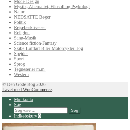
Mode-Design
Mystik, Alternativt, Filosofi og Psykologi
Natur
NEDSATTE Bøger
Politik
Rejsebeskrivelser
Religion
Sang-Musik
Science fiction-Fantasy
Skibe-Luftfart-Biler-Motorcykler-Tog
Spejder
Sport
Sprog
Tegneserier m.m.
Western
© Den Gode Bog 2026
Lavet med WooCommerce
.
Min konto
Søg
Søg
Søg
efter:
Indkøbskurv
0