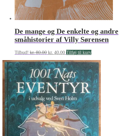
De mange og De enkelte og andre
småhistorier af Villy Sørensen
Den
Den
Tilbud!
kr.
80.00
kr.
40.00
Tilføj til kurv
oprindelige
aktuelle
pris
pris
var:
er:
kr. 80.00.
kr. 40.00.