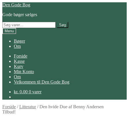
Spring
Spring
Den Gode Bog
til
til
Gode bøger sælges
navigation
indhold
Søg
Søg
efter:
Menu
Bøger
Om
Forside
Kasse
Kurv
Min Konto
Om
Velkommen til Den Gode Bog
kr.
0.00
0 varer
Forside
/
Litteratur
/
Den hvide Due af Benny Andersen
Tilbud!