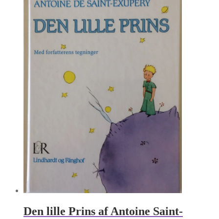
var:
er:
kr. 60.00.
kr. 30.00.
Den lille Prins af Antoine Saint-