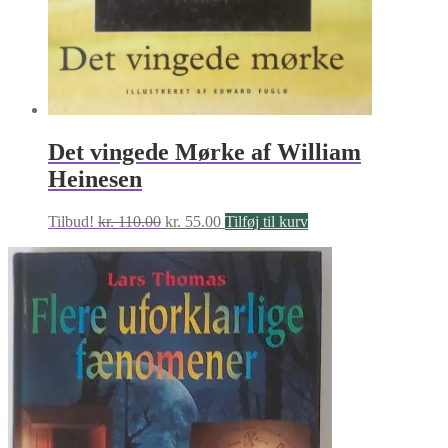
Det vingede Mørke af William
Heinesen
Den
Den
Tilbud!
kr.
110.00
kr.
55.00
Tilføj til kurv
oprindelige
aktuelle
pris
pris
var:
er:
kr. 110.00.
kr. 55.00.