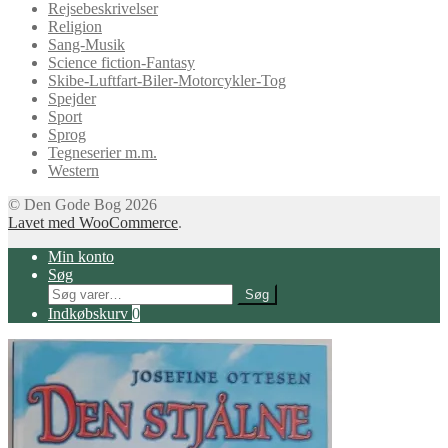
Rejsebeskrivelser
Religion
Sang-Musik
Science fiction-Fantasy
Skibe-Luftfart-Biler-Motorcykler-Tog
Spejder
Sport
Sprog
Tegneserier m.m.
Western
© Den Gode Bog 2026
Lavet med WooCommerce
.
Min konto
Søg
Søg
Søg
efter:
Indkøbskurv
0