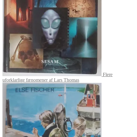
Flere
uforklarlige fænomener af Lars Thomas