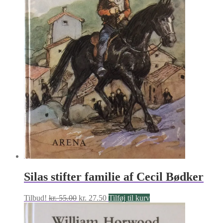
Silas stifter familie af Cecil Bødker
Den
Den
Tilbud!
kr.
55.00
kr.
27.50
Tilføj til kurv
oprindelige
aktuelle
pris
pris