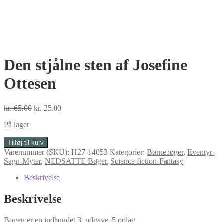
Den stjålne sten af Josefine
Ottesen
Den
Den
kr.
65.00
kr.
25.00
oprindelige
aktuelle
På lager
pris
pris
var:
er:
Den
Tilføj til kurv
kr. 65.00.
kr. 25.00.
stjålne
Varenummer (SKU):
H27-14053
Kategorier:
Børnebøger
,
Eventyr-
sten
Sagn-Myter
,
NEDSATTE Bøger
,
Science fiction-Fantasy
af
Josefine
Beskrivelse
Ottesen
antal
Beskrivelse
Bogen er en indbundet 3. udgave. 5.oplag