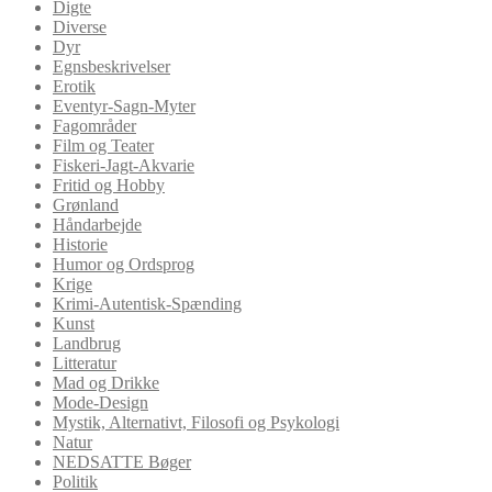
Digte
Diverse
Dyr
Egnsbeskrivelser
Erotik
Eventyr-Sagn-Myter
Fagområder
Film og Teater
Fiskeri-Jagt-Akvarie
Fritid og Hobby
Grønland
Håndarbejde
Historie
Humor og Ordsprog
Krige
Krimi-Autentisk-Spænding
Kunst
Landbrug
Litteratur
Mad og Drikke
Mode-Design
Mystik, Alternativt, Filosofi og Psykologi
Natur
NEDSATTE Bøger
Politik