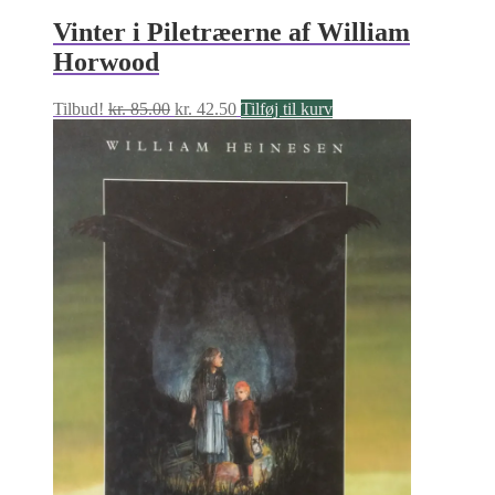
Vinter i Piletræerne af William
Horwood
Den
Den
Tilbud!
kr.
85.00
kr.
42.50
Tilføj til kurv
oprindelige
aktuelle
pris
pris
var:
er:
kr. 85.00.
kr. 42.50.