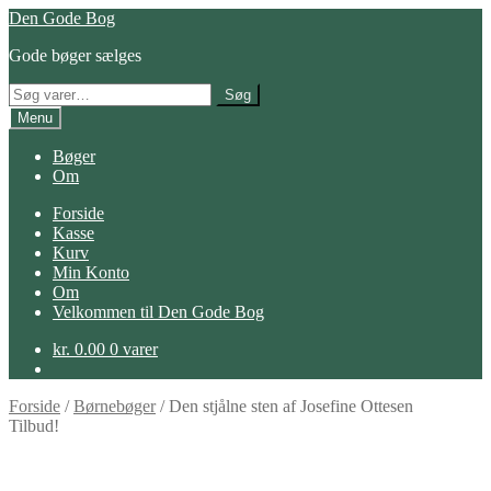
Spring
Spring
Den Gode Bog
til
til
Gode bøger sælges
navigation
indhold
Søg
Søg
efter:
Menu
Bøger
Om
Forside
Kasse
Kurv
Min Konto
Om
Velkommen til Den Gode Bog
kr.
0.00
0 varer
Forside
/
Børnebøger
/
Den stjålne sten af Josefine Ottesen
Tilbud!