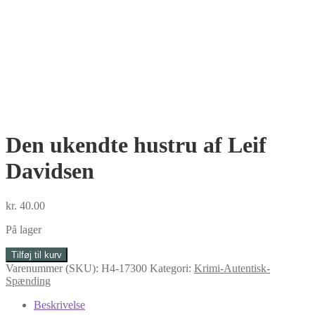
Den ukendte hustru af Leif
Davidsen
kr.
40.00
På lager
Den
Tilføj til kurv
ukendte
Varenummer (SKU):
H4-17300
Kategori:
Krimi-Autentisk-
hustru
Spænding
af
Leif
Beskrivelse