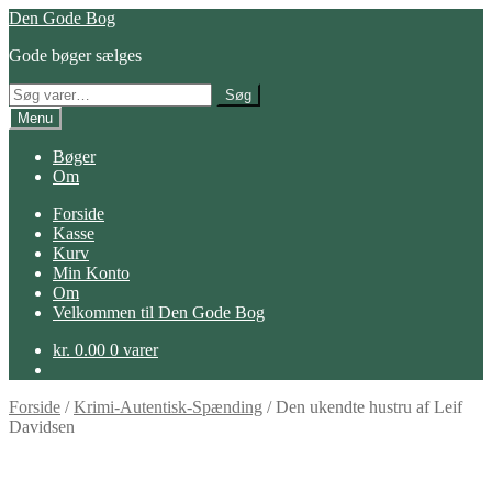
Spring
Spring
Den Gode Bog
til
til
Gode bøger sælges
navigation
indhold
Søg
Søg
efter:
Menu
Bøger
Om
Forside
Kasse
Kurv
Min Konto
Om
Velkommen til Den Gode Bog
kr.
0.00
0 varer
Forside
/
Krimi-Autentisk-Spænding
/
Den ukendte hustru af Leif
Davidsen