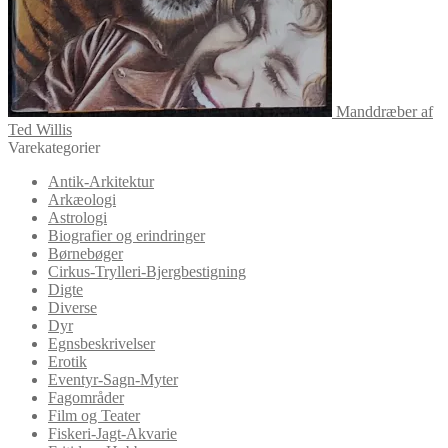
Manddræber af
Ted Willis
Varekategorier
Antik-Arkitektur
Arkæologi
Astrologi
Biografier og erindringer
Børnebøger
Cirkus-Trylleri-Bjergbestigning
Digte
Diverse
Dyr
Egnsbeskrivelser
Erotik
Eventyr-Sagn-Myter
Fagområder
Film og Teater
Fiskeri-Jagt-Akvarie