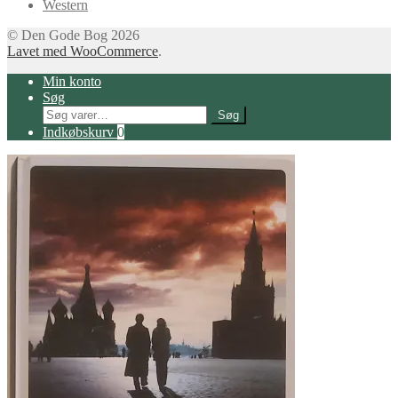
Western
© Den Gode Bog 2026
Lavet med WooCommerce
.
Min konto
Søg
Søg
Søg
efter:
Indkøbskurv
0