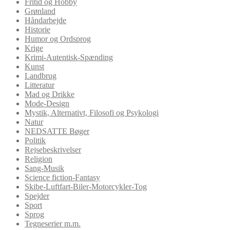
Fritid og Hobby
Grønland
Håndarbejde
Historie
Humor og Ordsprog
Krige
Krimi-Autentisk-Spænding
Kunst
Landbrug
Litteratur
Mad og Drikke
Mode-Design
Mystik, Alternativt, Filosofi og Psykologi
Natur
NEDSATTE Bøger
Politik
Rejsebeskrivelser
Religion
Sang-Musik
Science fiction-Fantasy
Skibe-Luftfart-Biler-Motorcykler-Tog
Spejder
Sport
Sprog
Tegneserier m.m.