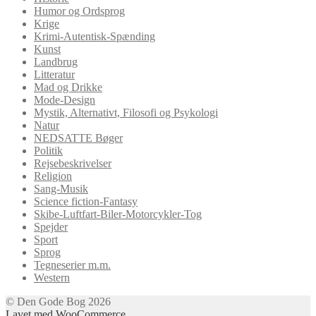
Humor og Ordsprog
Krige
Krimi-Autentisk-Spænding
Kunst
Landbrug
Litteratur
Mad og Drikke
Mode-Design
Mystik, Alternativt, Filosofi og Psykologi
Natur
NEDSATTE Bøger
Politik
Rejsebeskrivelser
Religion
Sang-Musik
Science fiction-Fantasy
Skibe-Luftfart-Biler-Motorcykler-Tog
Spejder
Sport
Sprog
Tegneserier m.m.
Western
© Den Gode Bog 2026
Lavet med WooCommerce
.