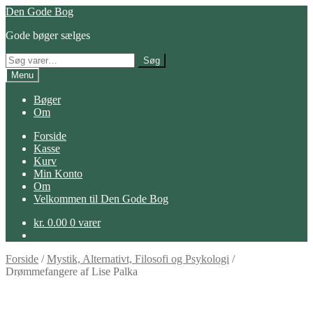
Spring
Spring
Den Gode Bog
til
til
Gode bøger sælges
navigation
indhold
Søg
Søg
efter:
Menu
Bøger
Om
Forside
Kasse
Kurv
Min Konto
Om
Velkommen til Den Gode Bog
kr.
0.00
0 varer
Forside
/
Mystik, Alternativt, Filosofi og Psykologi
/
Drømmefangere af Lise Palka