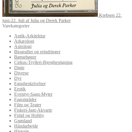
Krebsen 22.
juni-22. Juli af Julia og Derek Parker
Varekategorier
Antik-Arkitektur
Arkæologi
Astrologi
Biografier og erindringer
Børnebøger
Cirkus-Trylleri-Bjergbestigning
Digte
Diverse
Dyr
Egnsbeskrivelser
Erotik
Eventyr-Sagn-Myter
Fagområder
Film og Teater
Fiskeri-Jagt-Akvarie
Fritid og Hobby
Grønland
Håndarbejde
Historie