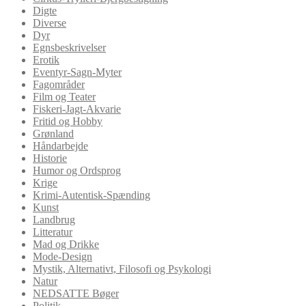
Digte
Diverse
Dyr
Egnsbeskrivelser
Erotik
Eventyr-Sagn-Myter
Fagområder
Film og Teater
Fiskeri-Jagt-Akvarie
Fritid og Hobby
Grønland
Håndarbejde
Historie
Humor og Ordsprog
Krige
Krimi-Autentisk-Spænding
Kunst
Landbrug
Litteratur
Mad og Drikke
Mode-Design
Mystik, Alternativt, Filosofi og Psykologi
Natur
NEDSATTE Bøger
Politik