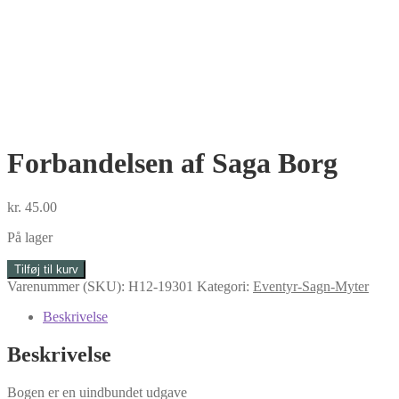
Forbandelsen af Saga Borg
kr.
45.00
På lager
Forbandelsen
Tilføj til kurv
af
Varenummer (SKU):
H12-19301
Kategori:
Eventyr-Sagn-Myter
Saga
Borg
Beskrivelse
antal
Beskrivelse
Bogen er en uindbundet udgave