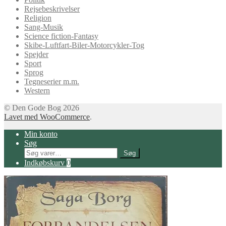
Rejsebeskrivelser
Religion
Sang-Musik
Science fiction-Fantasy
Skibe-Luftfart-Biler-Motorcykler-Tog
Spejder
Sport
Sprog
Tegneserier m.m.
Western
© Den Gode Bog 2026
Lavet med WooCommerce
.
Min konto
Søg
Søg
Søg
efter:
Indkøbskurv
0