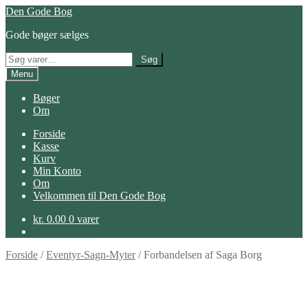
Spring
Spring
Den Gode Bog
til
til
Gode bøger sælges
navigation
indhold
Søg
Søg
efter:
Menu
Bøger
Om
Forside
Kasse
Kurv
Min Konto
Om
Velkommen til Den Gode Bog
kr.
0.00
0 varer
Forside
/
Eventyr-Sagn-Myter
/
Forbandelsen af Saga Borg