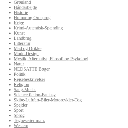
Grønland
Håndarbejde
Historie
Humor og Ordsprog
Krige
Krimi-Autentisk-Spænding
Kunst
Landbrug
Litteratur
Mad og Drikke
Mode-Design
Mystik, Alternativt, Filosofi og Psykologi
Natur
NEDSATTE Bøger
Politik
Rejsebeskrivelser
Religion
Sang-Musik
Science fiction-Fantasy
Skibe-Luftfart-Biler-Motorcykler-Tog
Spejder
Sport
Sprog
Tegneserier m.m.
Western