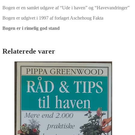
Bogen er en samlet udgave af “Ude i haven” og “Havevandringer”
Bogen er udgivet i 1997 af forlaget Aschehoug Fakta
Bogen er i rimelig god stand
Relaterede varer