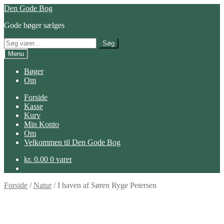
Spring
Spring
Den Gode Bog
til
til
Gode bøger sælges
navigation
indhold
Søg
Søg
efter:
Menu
Bøger
Om
Forside
Kasse
Kurv
Min Konto
Om
Velkommen til Den Gode Bog
kr.
0.00
0 varer
Forside
/
Natur
/
I haven af Søren Ryge Petersen