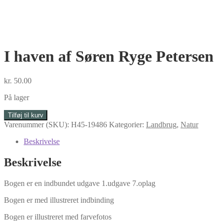
I haven af Søren Ryge Petersen
kr.
50.00
På lager
I
Tilføj til kurv
haven
Varenummer (SKU):
H45-19486
Kategorier:
Landbrug
,
Natur
af
Søren
Beskrivelse
Ryge
Petersen
Beskrivelse
antal
Bogen er en indbundet udgave 1.udgave 7.oplag
Bogen er med illustreret indbinding
Bogen er illustreret med farvefotos