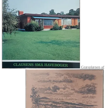
Græsplænen af