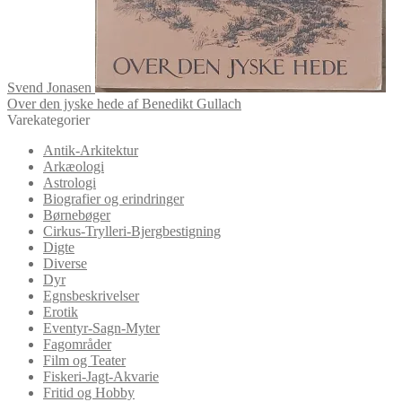
Svend Jonasen
Over den jyske hede af Benedikt Gullach
Varekategorier
Antik-Arkitektur
Arkæologi
Astrologi
Biografier og erindringer
Børnebøger
Cirkus-Trylleri-Bjergbestigning
Digte
Diverse
Dyr
Egnsbeskrivelser
Erotik
Eventyr-Sagn-Myter
Fagområder
Film og Teater
Fiskeri-Jagt-Akvarie
Fritid og Hobby