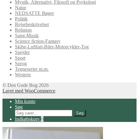
Mystik, Alternativt, Filosofi og Psykologi
Natur
NEDSATTE Bøger
Politik
Rejsebeskrivelser
Religion
Sang-Musik
Science fiction-Fantasy
Skibe-Luftfart-Biler-Motorcykler-Tog
Spejder
Sport
Sprog
Tegneserier m.m.
Western
© Den Gode Bog 2026
Lavet med WooCommerce
.
Min konto
Søg
Søg
Søg
efter:
Indkøbskurv
0