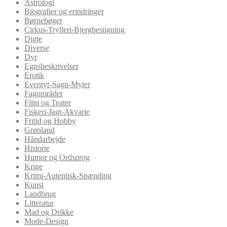
Astrologi
Biografier og erindringer
Børnebøger
Cirkus-Trylleri-Bjergbestigning
Digte
Diverse
Dyr
Egnsbeskrivelser
Erotik
Eventyr-Sagn-Myter
Fagområder
Film og Teater
Fiskeri-Jagt-Akvarie
Fritid og Hobby
Grønland
Håndarbejde
Historie
Humor og Ordsprog
Krige
Krimi-Autentisk-Spænding
Kunst
Landbrug
Litteratur
Mad og Drikke
Mode-Design