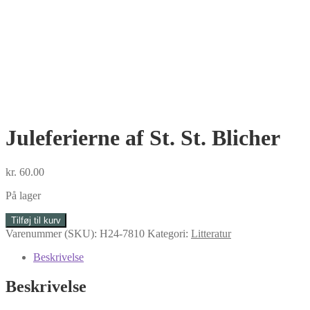
Juleferierne af St. St. Blicher
kr.
60.00
På lager
Juleferierne
Tilføj til kurv
af
Varenummer (SKU):
H24-7810
Kategori:
Litteratur
St.
St.
Beskrivelse
Blicher
antal
Beskrivelse