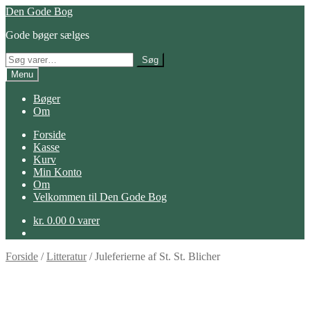
Spring
Spring
Den Gode Bog
til
til
Gode bøger sælges
navigation
indhold
Søg
Søg
efter:
Menu
Bøger
Om
Forside
Kasse
Kurv
Min Konto
Om
Velkommen til Den Gode Bog
kr.
0.00
0 varer
Forside
/
Litteratur
/
Juleferierne af St. St. Blicher