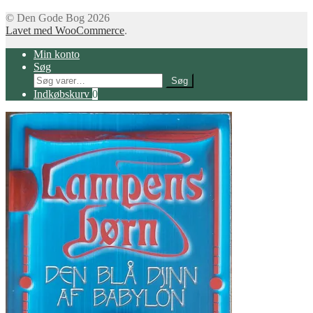
© Den Gode Bog 2026
Lavet med WooCommerce
.
Min konto
Søg
Søg
Søg
efter:
Indkøbskurv
0