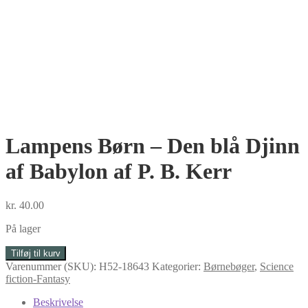
Lampens Børn – Den blå Djinn
af Babylon af P. B. Kerr
kr.
40.00
På lager
Lampens
Tilføj til kurv
Børn
Varenummer (SKU):
H52-18643
Kategorier:
Børnebøger
,
Science
-
fiction-Fantasy
Den
blå
Beskrivelse