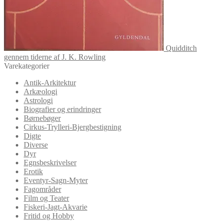
Quidditch
gennem tiderne af J. K. Rowling
Varekategorier
Antik-Arkitektur
Arkæologi
Astrologi
Biografier og erindringer
Børnebøger
Cirkus-Trylleri-Bjergbestigning
Digte
Diverse
Dyr
Egnsbeskrivelser
Erotik
Eventyr-Sagn-Myter
Fagområder
Film og Teater
Fiskeri-Jagt-Akvarie
Fritid og Hobby