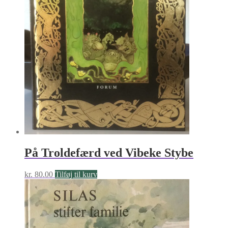
På Troldefærd ved Vibeke Stybe
kr.
80.00
Tilføj til kurv