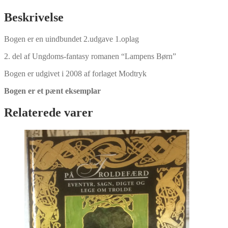
Djinn
af
Beskrivelse
Babylon
af
Bogen er en uindbundet 2.udgave 1.oplag
P.
B.
2. del af Ungdoms-fantasy romanen “Lampens Børn”
Kerr
antal
Bogen er udgivet i 2008 af forlaget Modtryk
Bogen er et pænt eksemplar
Relaterede varer