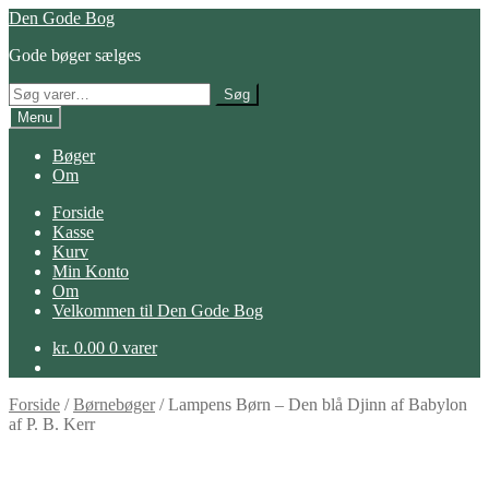
Spring
Spring
Den Gode Bog
til
til
Gode bøger sælges
navigation
indhold
Søg
Søg
efter:
Menu
Bøger
Om
Forside
Kasse
Kurv
Min Konto
Om
Velkommen til Den Gode Bog
kr.
0.00
0 varer
Forside
/
Børnebøger
/
Lampens Børn – Den blå Djinn af Babylon
af P. B. Kerr