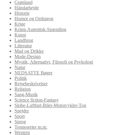
Grønland
Håndarbejde
Historie
Humor og Ordsprog
Krige
Krimi-Autentisk-Spænding
Kunst
Landbrug
Litteratur
Mad og Drikke
Mode-Design
Mystik, Alternativt, Filosofi og Psykologi
Natur
NEDSATTE Bøger
Politik
Rejsebeskrivelser
Religion
Sang-Musik
Science fiction-Fantasy
Skibe-Luftfart-Biler-Motorcykler-Tog
Spejder
Sport
Sprog
Tegneserier m.m.
Western