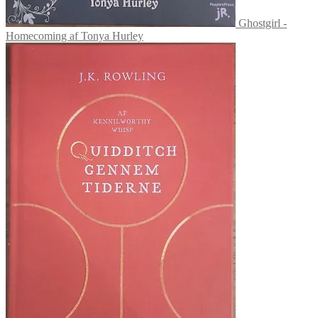
Ghostgirl -
Homecoming af Tonya Hurley