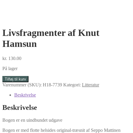
Livsfragmenter af Knut
Hamsun
kr.
130.00
På lager
Livsfragmenter
Tilføj til kurv
af
Varenummer (SKU):
H18-7739
Kategori:
Litteratur
Knut
Hamsun
Beskrivelse
antal
Beskrivelse
Bogen er en uindbundet udgave
Bogen er med flotte helsides original-træsnit af Seppo Mattinen