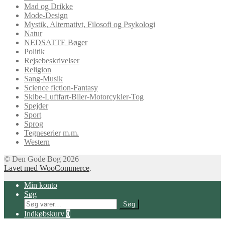
Mad og Drikke
Mode-Design
Mystik, Alternativt, Filosofi og Psykologi
Natur
NEDSATTE Bøger
Politik
Rejsebeskrivelser
Religion
Sang-Musik
Science fiction-Fantasy
Skibe-Luftfart-Biler-Motorcykler-Tog
Spejder
Sport
Sprog
Tegneserier m.m.
Western
© Den Gode Bog 2026
Lavet med WooCommerce
.
Min konto
Søg
Søg
Søg
efter:
Indkøbskurv
0