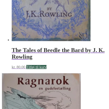
The Tales of Beedle the Bard by J. K.
Rowling
kr.
80.00
Tilføj til kurv