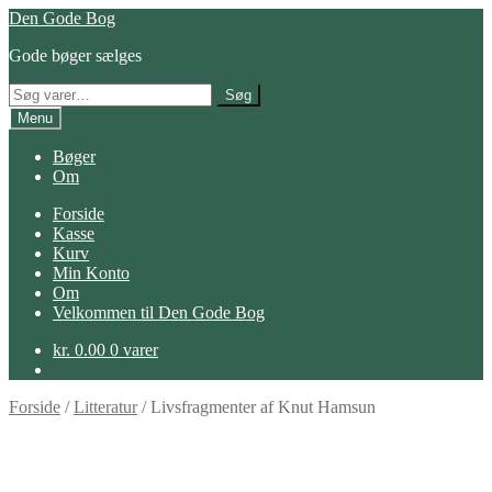
Spring
Spring
Den Gode Bog
til
til
Gode bøger sælges
navigation
indhold
Søg
Søg
efter:
Menu
Bøger
Om
Forside
Kasse
Kurv
Min Konto
Om
Velkommen til Den Gode Bog
kr.
0.00
0 varer
Forside
/
Litteratur
/
Livsfragmenter af Knut Hamsun