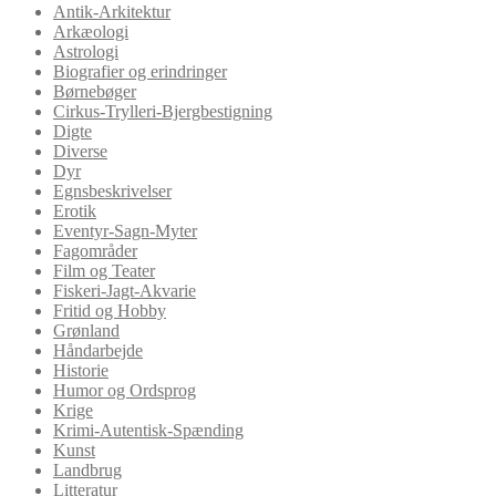
Antik-Arkitektur
Arkæologi
Astrologi
Biografier og erindringer
Børnebøger
Cirkus-Trylleri-Bjergbestigning
Digte
Diverse
Dyr
Egnsbeskrivelser
Erotik
Eventyr-Sagn-Myter
Fagområder
Film og Teater
Fiskeri-Jagt-Akvarie
Fritid og Hobby
Grønland
Håndarbejde
Historie
Humor og Ordsprog
Krige
Krimi-Autentisk-Spænding
Kunst
Landbrug
Litteratur