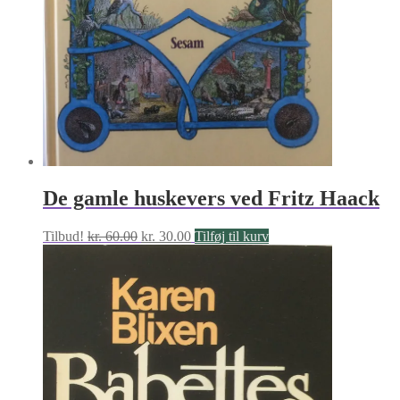
De gamle huskevers ved Fritz Haack
Den
Den
Tilbud!
kr.
60.00
kr.
30.00
Tilføj til kurv
oprindelige
aktuelle
pris
pris
var:
er:
kr. 60.00.
kr. 30.00.