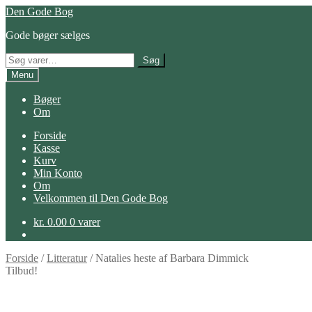
Spring
Spring
Den Gode Bog
til
til
Gode bøger sælges
navigation
indhold
Søg
Søg
efter:
Menu
Bøger
Om
Forside
Kasse
Kurv
Min Konto
Om
Velkommen til Den Gode Bog
kr.
0.00
0 varer
Forside
/
Litteratur
/
Natalies heste af Barbara Dimmick
Tilbud!