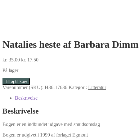
Natalies heste af Barbara Dimm
Den
Den
kr.
35.00
kr.
17.50
oprindelige
aktuelle
På lager
pris
pris
var:
er:
Natalies
Tilføj til kurv
kr. 35.00.
kr. 17.50.
heste
Varenummer (SKU):
H36-17636
Kategori:
Litteratur
af
Barbara
Beskrivelse
Dimmick
antal
Beskrivelse
Bogen er en indbundet udgave med smudsomslag
Bogen er udgivet i 1999 af forlaget Egmont