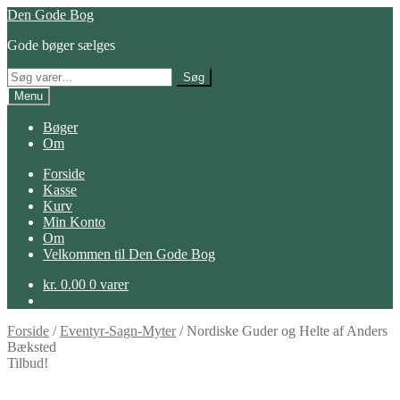
Spring
Spring
Den Gode Bog
til
til
Gode bøger sælges
navigation
indhold
Søg
Søg
efter:
Menu
Bøger
Om
Forside
Kasse
Kurv
Min Konto
Om
Velkommen til Den Gode Bog
kr.
0.00
0 varer
Forside
/
Eventyr-Sagn-Myter
/
Nordiske Guder og Helte af Anders
Bæksted
Tilbud!