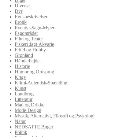
Digte
Diverse
Dyr
Egnsbeskrivelser
Erotik
Eventyr-Sagn-Myter
Fagområder
Film og Teater
Fiskeri-Jagt-Akvarie
Fritid og Hobby
Grønland
Håndarbejde
Historie
Humor og Ordsprog
Krige
Krimi-Autentisk-Spænding
Kunst
Landbrug
Litteratur
Mad og Drikke
Mode-Design
Mystik, Alternativt, Filosofi og Psykologi
Natur
NEDSATTE Bøger
Politik