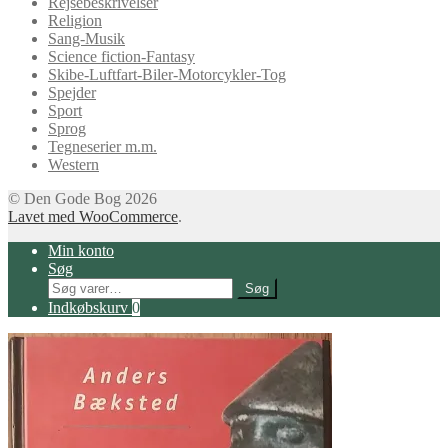
Rejsebeskrivelser
Religion
Sang-Musik
Science fiction-Fantasy
Skibe-Luftfart-Biler-Motorcykler-Tog
Spejder
Sport
Sprog
Tegneserier m.m.
Western
© Den Gode Bog 2026
Lavet med WooCommerce
.
Min konto
Søg
Søg
Søg
efter:
Indkøbskurv
0