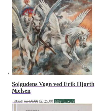
Solgudens Vogn ved Erik Hjorth
Nielsen
Den
Den
Tilbud!
kr.
50.00
kr.
25.00
Tilføj til kurv
oprindelige
aktuelle
pris
pris