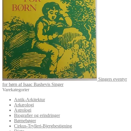
Singers eventyr
for børn af Isaac Bashevis Singer
Varekategorier
Antik-Arkitektur
Arkæologi
Astrologi
Biografier og erindringer
Børnebøger
Cirkus-Trylleri-Bjergbestigning