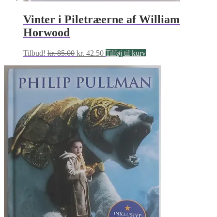
Vinter i Piletræerne af William
Horwood
Den
Den
Tilbud!
kr.
85.00
kr.
42.50
Tilføj til kurv
oprindelige
aktuelle
pris
pris
var:
er:
kr. 85.00.
kr. 42.50.