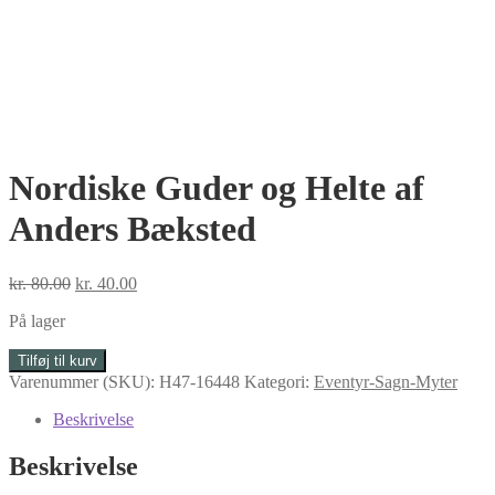
Nordiske Guder og Helte af
Anders Bæksted
Den
Den
kr.
80.00
kr.
40.00
oprindelige
aktuelle
På lager
pris
pris
var:
er:
Nordiske
Tilføj til kurv
kr. 80.00.
kr. 40.00.
Guder
Varenummer (SKU):
H47-16448
Kategori:
Eventyr-Sagn-Myter
og
Helte
Beskrivelse
af
Anders
Beskrivelse
Bæksted