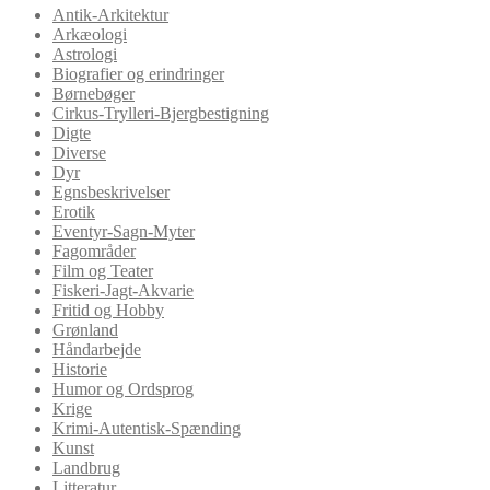
Antik-Arkitektur
Arkæologi
Astrologi
Biografier og erindringer
Børnebøger
Cirkus-Trylleri-Bjergbestigning
Digte
Diverse
Dyr
Egnsbeskrivelser
Erotik
Eventyr-Sagn-Myter
Fagområder
Film og Teater
Fiskeri-Jagt-Akvarie
Fritid og Hobby
Grønland
Håndarbejde
Historie
Humor og Ordsprog
Krige
Krimi-Autentisk-Spænding
Kunst
Landbrug
Litteratur