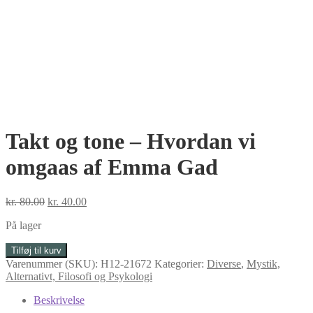
Takt og tone – Hvordan vi
omgaas af Emma Gad
Den
Den
kr.
80.00
kr.
40.00
oprindelige
aktuelle
På lager
pris
pris
var:
er:
Takt
Tilføj til kurv
kr. 80.00.
kr. 40.00.
og
Varenummer (SKU):
H12-21672
Kategorier:
Diverse
,
Mystik,
tone
Alternativt, Filosofi og Psykologi
-
Hvordan
Beskrivelse
vi