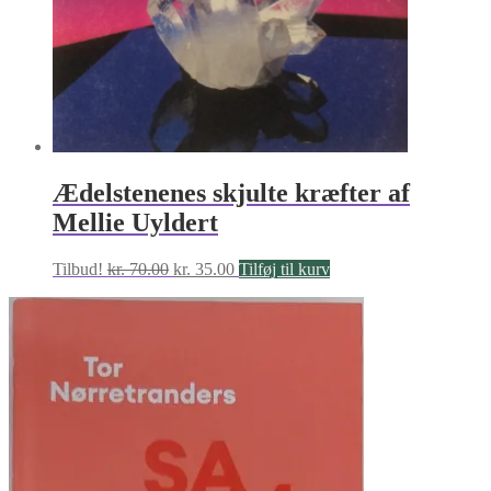
Ædelstenenes skjulte kræfter af
Mellie Uyldert
Den
Den
Tilbud!
kr.
70.00
kr.
35.00
Tilføj til kurv
oprindelige
aktuelle
pris
pris
var:
er:
kr. 70.00.
kr. 35.00.