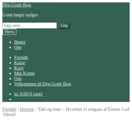
Spring
Spring
Den Gode Bog
til
til
Gode bøger sælges
navigation
indhold
Søg
Søg
efter:
Menu
Bøger
Om
Forside
Kasse
Kurv
Min Konto
Om
Velkommen til Den Gode Bog
kr.
0.00
0 varer
Forside
/
Diverse
/
Takt og tone – Hvordan vi omgaas af Emma Gad
Tilbud!