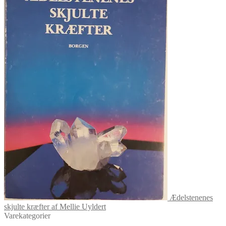
Ædelstenenes
skjulte kræfter af Mellie Uyldert
Varekategorier