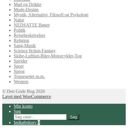
Mad og Drikke
Mode-Design
Mystik, Alternativt, Filosofi og Psykologi
Natur
NEDSATTE Bøger
Politik
Rejsebeskrivelser
Religion
Sang-Musik
Science fiction-Fantasy
Skibe-Luftfart-Biler-Motorcykler-Tog
Spejder
Sport
Sprog
Tegneserier m.m.
Western
© Den Gode Bog 2026
Lavet med WooCommerce
.
Min konto
Søg
Søg
Søg
efter:
Indkøbskurv
0