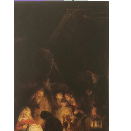
oprindelige
aktuelle
pris
pris
var:
er:
kr. 55.00.
kr. 27.50.