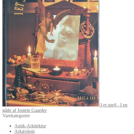
I et spejl - I en
gåde af Jostein Gaarder
Varekategorier
Antik-Arkitektur
Arkæologi