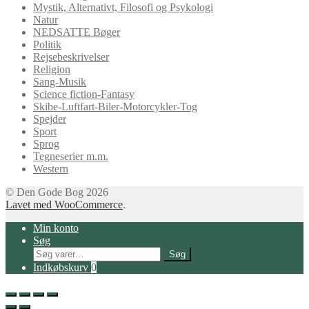
Mystik, Alternativt, Filosofi og Psykologi
Natur
NEDSATTE Bøger
Politik
Rejsebeskrivelser
Religion
Sang-Musik
Science fiction-Fantasy
Skibe-Luftfart-Biler-Motorcykler-Tog
Spejder
Sport
Sprog
Tegneserier m.m.
Western
© Den Gode Bog 2026
Lavet med WooCommerce
.
Min konto
Søg
Søg
Søg
efter:
Indkøbskurv
0