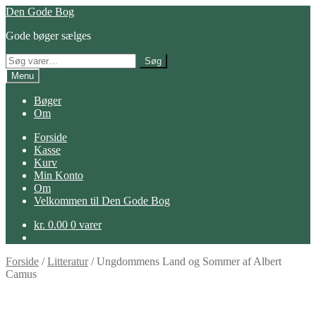
Spring
Spring
Den Gode Bog
til
til
Gode bøger sælges
navigation
indhold
Søg
Søg
efter:
Menu
Bøger
Om
Forside
Kasse
Kurv
Min Konto
Om
Velkommen til Den Gode Bog
kr.
0.00
0 varer
Forside
/
Litteratur
/
Ungdommens Land og Sommer af Albert
Camus