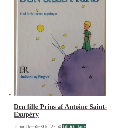
Den lille Prins af Antoine Saint-
Exupéry
Den
Den
Tilbud!
kr.
55.00
kr.
27.50
Tilføj til kurv