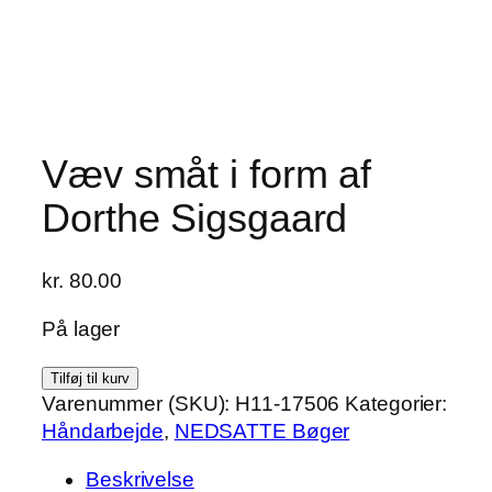
Væv småt i form af
Dorthe Sigsgaard
kr.
80.00
På lager
Væv
Tilføj til kurv
småt
Varenummer (SKU):
H11-17506
Kategorier:
i
Håndarbejde
,
NEDSATTE Bøger
form
Beskrivelse
af