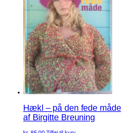
Hækl – på den fede måde
af Birgitte Breuning
kr.
85.00
Tilføj til kurv