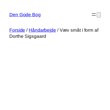
Spring
til
Den Gode Bog
indhold
Forside
/
Håndarbejde
/ Væv småt i form af
Dorthe Sigsgaard