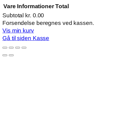
Vare
Informationer
Total
Subtotal
kr. 0.00
Varer
Forsendelse beregnes ved kassen.
Vis min kurv
i
Gå til siden Kasse
indkøbskurv