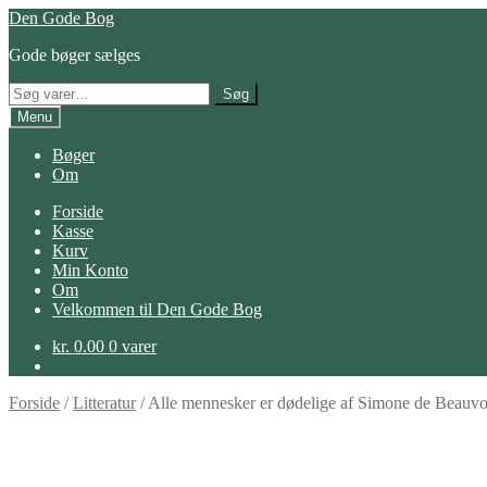
Spring
Spring
Den Gode Bog
til
til
Gode bøger sælges
navigation
indhold
Søg
Søg
efter:
Menu
Bøger
Om
Forside
Kasse
Kurv
Min Konto
Om
Velkommen til Den Gode Bog
kr.
0.00
0 varer
Forside
/
Litteratur
/
Alle mennesker er dødelige af Simone de Beauvo