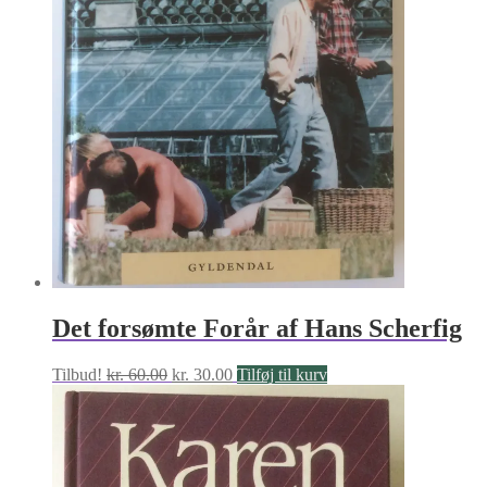
Det forsømte Forår af Hans Scherfig
Den
Den
Tilbud!
kr.
60.00
kr.
30.00
Tilføj til kurv
oprindelige
aktuelle
pris
pris
var:
er:
kr. 60.00.
kr. 30.00.