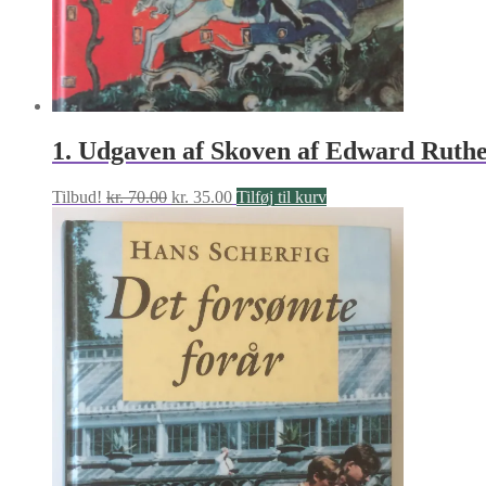
1. Udgaven af Skoven af Edward Ruth
Den
Den
Tilbud!
kr.
70.00
kr.
35.00
Tilføj til kurv
oprindelige
aktuelle
pris
pris
var:
er:
kr. 70.00.
kr. 35.00.